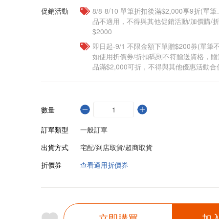
促銷活動
8/8-8/10 單筆折扣後滿$2,000享9折(單
品不適用，不得與其他促銷活動/加價購/折
$2000
即日起-9/1 不限金額下單贈$200券(單
如使用折價券/折扣碼則不符贈送資格，
品滿$2,000可折，不得與其他優惠活動合
數量
訂單類型
一般訂單
出貨方式
宅配/到店取貨/超商取貨
折價券
查看適用折價券
立即購買
加