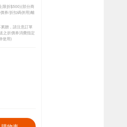
筆上限折$500)(部分商
價券/折扣碼併用)離
筆不累贈，請注意訂單
贈送之折價券消費指定
併使用)
入購物車