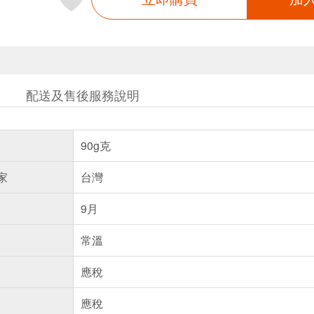
配送及售後服務說明
90g克
家
台灣
9月
常溫
應稅
應稅