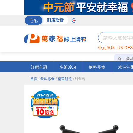
宅配
到店取貨
中元拜拜
UNIDES
巧克力
罐頭
咖啡
線上商
好康主題
生鮮冷凍
飲料零食
米油沖
首頁
/ 飲料零食
/ 精選餅乾
/ 甜餅乾