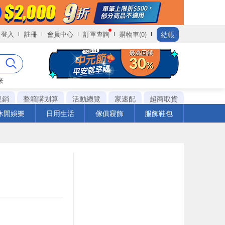
結帳
登入
註冊
會員中心
訂單查詢
購物車(0)
米
促銷
整箱購划算
活動總覽
家速配
超商取貨
休閒娛樂
日用生活
傢俱寢飾
服飾鞋包