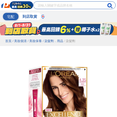
宅配
到店取貨
首頁
/ 美妝個清
/ 美妝保養
/ 染髮劑．用品
/ 染髮劑