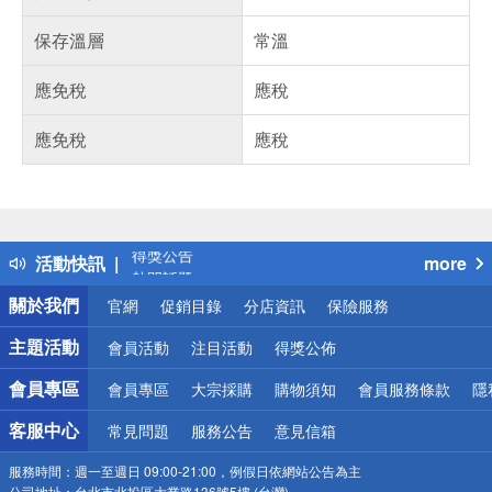
保存溫層
常溫
應免稅
應稅
應免稅
應稅
偏遠地區配送
詐騙網頁！請小心！
得獎公告
活動快訊
more
熱門話題
銀行優惠
關於我們
官網
促銷目錄
分店資訊
保險服務
偏遠地區配送
詐騙網頁！請小心！
主題活動
會員活動
注目活動
得獎公佈
會員專區
會員專區
大宗採購
購物須知
會員服務條款
隱
客服中心
常見問題
服務公告
意見信箱
服務時間：
週一至週日 09:00-21:00，例假日依網站公告為主
公司地址：
台北市北投區大業路136號5樓 (台灣)