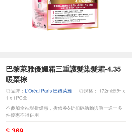
巴黎萊雅優媚霜三重護髮染髮霜-4.35
暖栗棕
◎品牌：
L'Oréal Paris 巴黎萊雅
◎規格： 172ml毫升 x
1 x 1PC盒
不參加全站現折優惠，折價券&折扣碼活動與買一送一多
件優惠不得併用
$
369