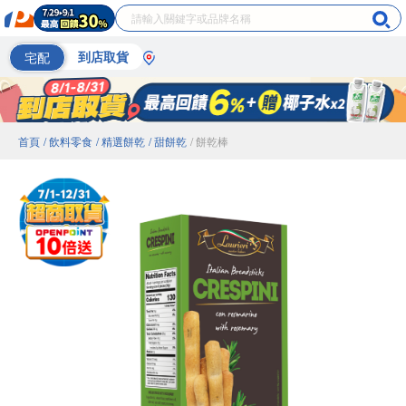
宅配
到店取貨
首頁
/ 飲料零食
/ 精選餅乾
/ 甜餅乾
/ 餅乾棒