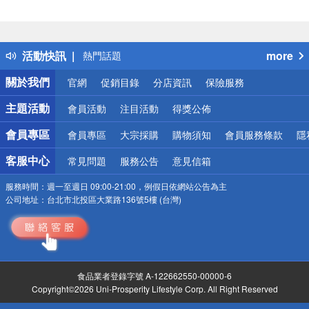
偏遠地區配送
詐騙網頁！請小心！
得獎公告
活動快訊
more
熱門話題
銀行優惠
關於我們
官網
促銷目錄
分店資訊
保險服務
偏遠地區配送
詐騙網頁！請小心！
主題活動
會員活動
注目活動
得獎公佈
會員專區
會員專區
大宗採購
購物須知
會員服務條款
隱
客服中心
常見問題
服務公告
意見信箱
服務時間：
週一至週日 09:00-21:00，例假日依網站公告為主
公司地址：
台北市北投區大業路136號5樓 (台灣)
食品業者登錄字號 A-122662550-00000-6
Copyright©2026 Uni-Prosperity Lifestyle Corp. All Right Reserved