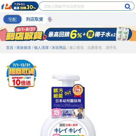
宅配
到店取貨
首頁
/ 美妝個清
/ 個人清潔
/ 沐浴用品
/ 進口香皂．抗菌香皂．潔手乳