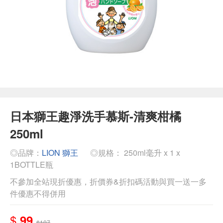
日本獅王趣淨洗手慕斯-清爽柑橘
250ml
◎品牌：
LION 獅王
◎規格： 250ml毫升 x 1 x
1BOTTLE瓶
不參加全站現折優惠，折價券&折扣碼活動與買一送一多
件優惠不得併用
$
99
$107