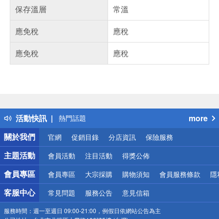
保存溫層
常溫
應免稅
應稅
應免稅
應稅
偏遠地區配送
詐騙網頁！請小心！
得獎公告
活動快訊
more
熱門話題
銀行優惠
關於我們
官網
促銷目錄
分店資訊
保險服務
偏遠地區配送
詐騙網頁！請小心！
主題活動
會員活動
注目活動
得獎公佈
會員專區
會員專區
大宗採購
購物須知
會員服務條款
隱
客服中心
常見問題
服務公告
意見信箱
服務時間：
週一至週日 09:00-21:00，例假日依網站公告為主