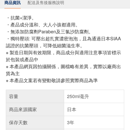
商品資訊
配送及售後服務說明
・抗菌+潔淨。
・產品成分溫和、大人小孩都適用。
・無添加防腐劑Paraben及三氯沙防腐劑。
・獨特壓頭: 可壓出超扎實濃密泡泡，且為通過日本SIAA
認證的抗菌壓頭，可降低細菌滋生率。
※ 製造日期與有效期限，商品成分與適用注意事項皆標示
於包裝或產品中
※ 本產品網頁因拍攝關係，圖檔略有差異，實際以廠商出
貨為主
※ 本產品文案若有變動敬請參照實際商品為準
容量
250ml毫升
商品來源國家
日本
保存天數
3年