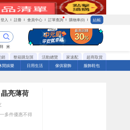
結帳
登入
註冊
會員中心
訂單查詢
購物車(0)
拜
米
促銷
整箱購划算
活動總覽
家速配
超商取貨
休閒娛樂
日用生活
傢俱寢飾
服飾鞋包
 晶亮薄荷
支
送一多件優惠不得