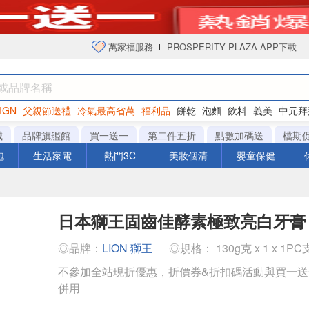
萬家福服務
PROSPERITY PLAZA APP下載
IGN
父親節送禮
冷氣最高省萬
福利品
餅乾
泡麵
飲料
義美
中元拜
衛生紙
城
品牌旗艦館
買一送一
第二件五折
點數加碼送
檔期
泡
生活家電
熱門3C
美妝個清
嬰童保健
日本獅王固齒佳酵素極致亮白牙膏
◎品牌：
LION 獅王
◎規格： 130g克 x 1 x 1PC
不參加全站現折優惠，折價券&折扣碼活動與買一
併用