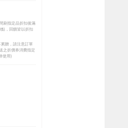
).牙間刷指定品折扣後滿
100點，回饋皆以折扣
筆不累贈，請注意訂單
贈送之折價券消費指定
併使用)