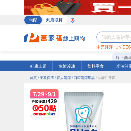
宅配
到店取貨
中元拜拜
UNIDES
罐頭
海苔
巧克力
線上商
好康主題
生鮮冷凍
飲料零食
米油沖
首頁
/ 美妝個清
/ 個人清潔
/ 口腔清潔用品
/ 功能性牙膏