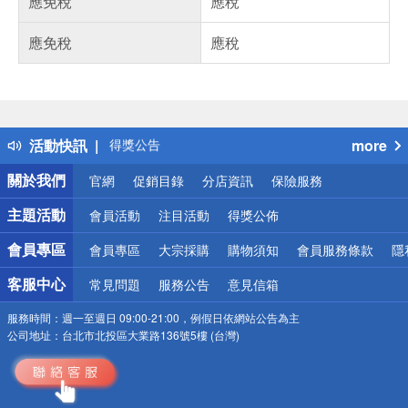
應免稅
應稅
應免稅
應稅
偏遠地區配送
詐騙網頁！請小心！
得獎公告
活動快訊
more
熱門話題
銀行優惠
關於我們
官網
促銷目錄
分店資訊
保險服務
偏遠地區配送
詐騙網頁！請小心！
主題活動
會員活動
注目活動
得獎公佈
會員專區
會員專區
大宗採購
購物須知
會員服務條款
隱
客服中心
常見問題
服務公告
意見信箱
服務時間：
週一至週日 09:00-21:00，例假日依網站公告為主
公司地址：
台北市北投區大業路136號5樓 (台灣)