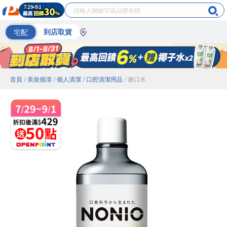
宅配
到店取貨
首頁
/ 美妝個清
/ 個人清潔
/ 口腔清潔用品
/ 漱口水