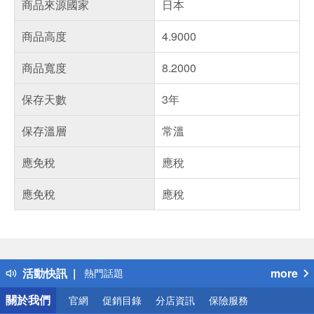
商品來源國家
日本
商品高度
4.9000
商品寬度
8.2000
保存天數
3年
保存溫層
常溫
應免稅
應稅
應免稅
應稅
偏遠地區配送
詐騙網頁！請小心！
得獎公告
活動快訊
more
熱門話題
銀行優惠
關於我們
官網
促銷目錄
分店資訊
保險服務
偏遠地區配送