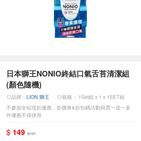
日本獅王NONIO終結口氣舌苔清潔組
(顏色隨機)
◎品牌：
LION 獅王
◎規格： 1Set組 x 1 x 1SET組
不參加全站現折優惠，折價券&折扣碼活動與買一送一多
件優惠不得併用
$
149
$161