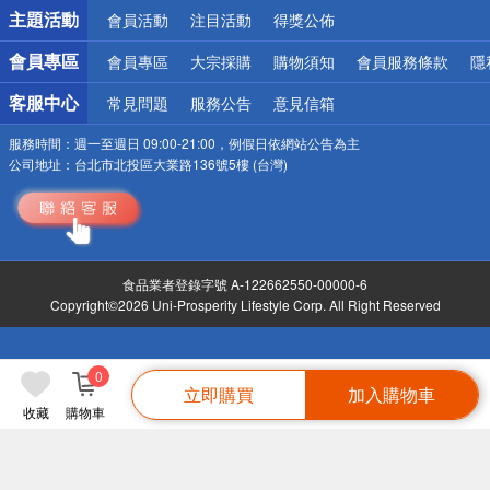
詐騙網頁！請小心！
主題活動
會員活動
注目活動
得獎公佈
會員專區
會員專區
大宗採購
購物須知
會員服務條款
隱
客服中心
常見問題
服務公告
意見信箱
服務時間：
週一至週日 09:00-21:00，例假日依網站公告為主
公司地址：
台北市北投區大業路136號5樓 (台灣)
食品業者登錄字號 A-122662550-00000-6
Copyright©2026 Uni-Prosperity Lifestyle Corp. All Right Reserved
0
立即購買
加入購物車
收藏
購物車