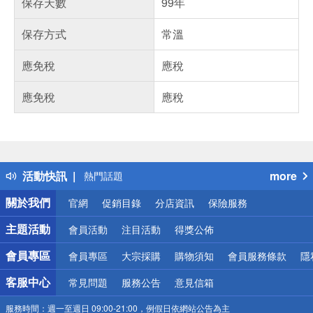
保存天數
99年
保存方式
常溫
應免稅
應稅
應免稅
應稅
偏遠地區配送
詐騙網頁！請小心！
得獎公告
活動快訊
more
熱門話題
銀行優惠
關於我們
官網
促銷目錄
分店資訊
保險服務
偏遠地區配送
詐騙網頁！請小心！
主題活動
會員活動
注目活動
得獎公佈
會員專區
會員專區
大宗採購
購物須知
會員服務條款
隱
客服中心
常見問題
服務公告
意見信箱
服務時間：
週一至週日 09:00-21:00，例假日依網站公告為主