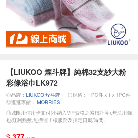
【LIUKOO 煙斗牌】純棉32支紗大粉
彩條浴巾LK972
◎品牌：
LIUKOO 煙斗牌
◎規格： 1PC件 x 1 x 1PC件
◎逛逛專館：
MORRIES
商城限用信用卡支付(不納入VIP資格之累積計算),無法用錢
包/紅利點數,無搬運上樓服務及指定日期/時間.
$
377
$489