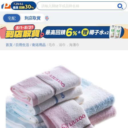
宅配
到店取貨
首頁
/ 日用生活
/ 衛浴用品
/ 毛巾．浴巾．海灘巾