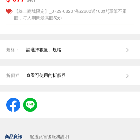
【線上商城限定】_0729-0820 滿$2200送100點(單筆不累
贈，每人期間最高贈5次)
規格：
請選擇數量、規格
折價券
查看可使用的折價券
商品資訊
配送及售後服務說明