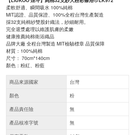
【LIUKOO 煙斗】純棉32支紗大粉彩條浴巾LK972
柔軟舒適、瞬間吸水 100%純棉
MIT認證、品質保證、100%全程台灣生產製造
採32支純棉紗雙股針織法，紗細耐用。
完全退漿處理以維護肌膚的柔嫩
健康推薦純棉衛浴織品
品牌大廠 全程台灣製造 MIT檢驗標章 品質保障
材質：100%純棉
尺寸： 70cm*140cm
顏色：粉紅、粉藍
商品來源國家
台灣
顏色
粉
產品責任險
無
產品核准字號
無