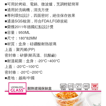
■可用於烤箱、電鍋、微波爐，烹調輕鬆簡單
■適用於洗碗機，清洗方便
■專利環扣設計，四面密封，絕佳保存效果
■通過SGS檢測，符合FDA/LFGB規範
■榮獲2011年德國紅點設計獎
■容量：950ML
■尺寸：180*82MM
■材質：盒身：硅硼酸耐熱玻璃
上蓋：聚丙烯(PP)
密封條：矽膠(耐高溫、抗酸鹼)
■耐溫範圍：盒身：-20℃~400℃
上蓋：-20℃~100℃
密封條：-20℃~200℃
■產地：越南/中國