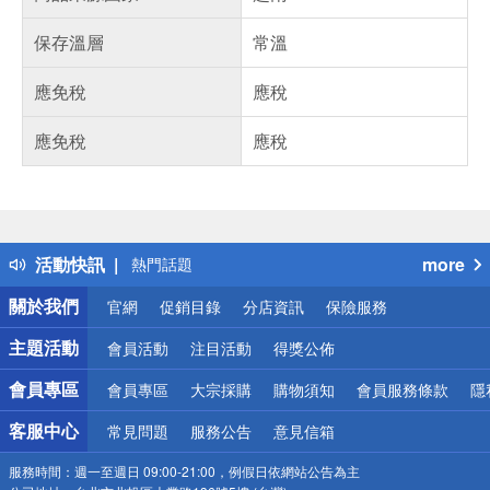
保存溫層
常溫
應免稅
應稅
應免稅
應稅
偏遠地區配送
詐騙網頁！請小心！
得獎公告
活動快訊
more
熱門話題
銀行優惠
關於我們
官網
促銷目錄
分店資訊
保險服務
偏遠地區配送
詐騙網頁！請小心！
主題活動
會員活動
注目活動
得獎公佈
會員專區
會員專區
大宗採購
購物須知
會員服務條款
隱
客服中心
常見問題
服務公告
意見信箱
服務時間：
週一至週日 09:00-21:00，例假日依網站公告為主