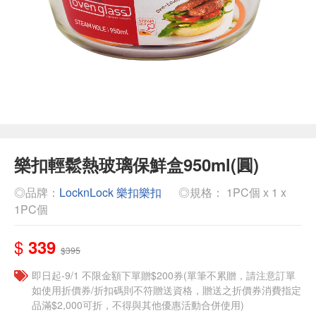
樂扣輕鬆熱玻璃保鮮盒950ml(圓)
◎品牌：
LocknLock 樂扣樂扣
◎規格： 1PC個 x 1 x
1PC個
$
339
$395
即日起-9/1 不限金額下單贈$200券(單筆不累贈，請注意訂單
如使用折價券/折扣碼則不符贈送資格，贈送之折價券消費指定
品滿$2,000可折，不得與其他優惠活動合併使用)