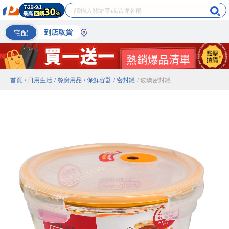
宅配
到店取貨
首頁
/ 日用生活
/ 餐廚用品
/ 保鮮容器
/ 密封罐
/ 玻璃密封罐