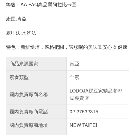
等級：AA FAQ高品質阿拉比卡豆
產區:肯亞
處理法:水洗法
特色：新鮮烘培，嚴格把關，讓您喝的美味又安心 & 健康
商品來源國家
肯亞
素食類型
全素
LODOJA裸豆家精品咖啡
國內負責廠商名稱
豆專賣店
國內負責廠商電話
02-27532315
國內負責廠商地址
NEW TAIPEI