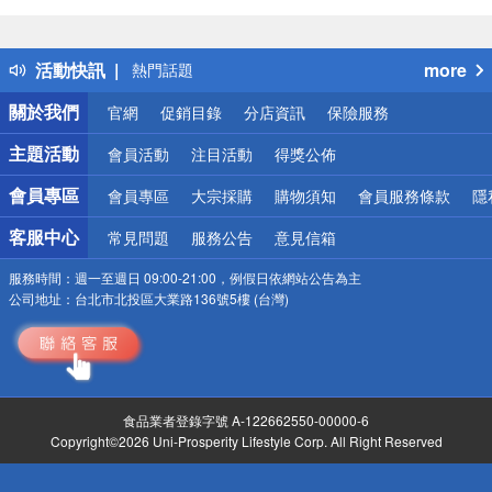
偏遠地區配送
詐騙網頁！請小心！
得獎公告
活動快訊
more
熱門話題
銀行優惠
關於我們
官網
促銷目錄
分店資訊
保險服務
偏遠地區配送
詐騙網頁！請小心！
主題活動
會員活動
注目活動
得獎公佈
會員專區
會員專區
大宗採購
購物須知
會員服務條款
隱
客服中心
常見問題
服務公告
意見信箱
服務時間：
週一至週日 09:00-21:00，例假日依網站公告為主
公司地址：
台北市北投區大業路136號5樓 (台灣)
食品業者登錄字號 A-122662550-00000-6
Copyright©2026 Uni-Prosperity Lifestyle Corp. All Right Reserved