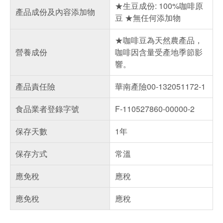
★生豆成份: 100%咖啡原
產品成份及內容添加物
豆 ★無任何添加物
★咖啡豆為天然農產品，
營養成份
咖啡因含量受產地季節影
響。
產品責任險
華南產險00-132051172-1
食品業者登錄字號
F-110527860-00000-2
保存天數
1年
保存方式
常溫
應免稅
應稅
應免稅
應稅