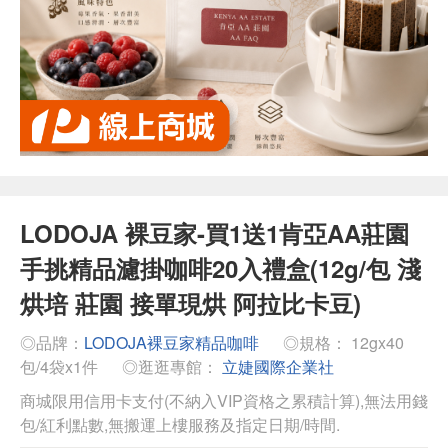
LODOJA 裸豆家-買1送1肯亞AA莊園
手挑精品濾掛咖啡20入禮盒(12g/包 淺
烘培 莊園 接單現烘 阿拉比卡豆)
◎品牌：
LODOJA裸豆家精品咖啡
◎規格： 12gx40
包/4袋x1件
◎逛逛專館：
立婕國際企業社
商城限用信用卡支付(不納入VIP資格之累積計算),無法用錢
包/紅利點數,無搬運上樓服務及指定日期/時間.