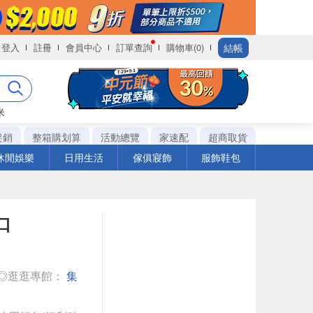
結帳
登入
註冊
會員中心
訂單查詢
購物車(0)
米
促銷
整箱購划算
活動總覽
家速配
超商取貨
休閒娛樂
日用生活
傢俱寢飾
服飾鞋包
口
◎逛逛專館：
集