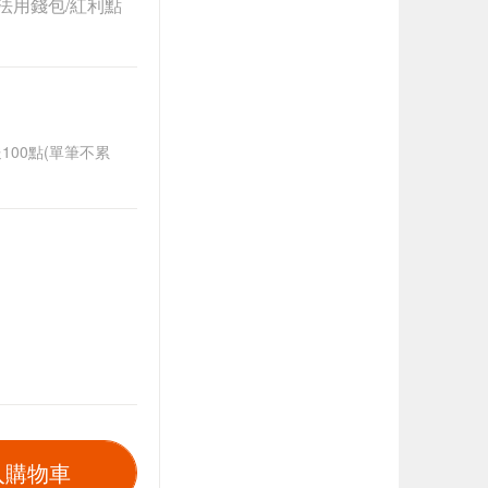
法用錢包/紅利點
送100點(單筆不累
入購物車