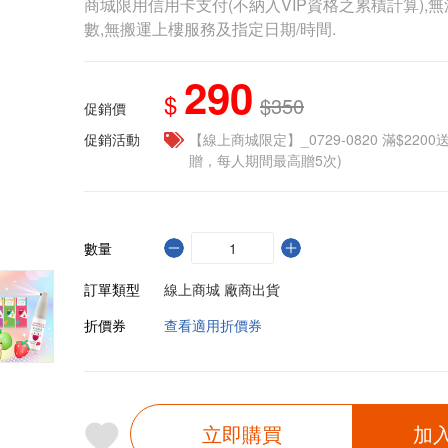
商城限用信用卡支付(不納入VIP資格之累積計算),無
數,無搬運上樓服務及指定日期/時間.
290
$
$350
促銷價
促銷活動
【線上商城限定】_0729-0820 滿$2200
贈，每人期間最高贈5次)
數量
訂單類型
線上商城 廠商出貨
折價券
查看適用折價券
立即購買
加