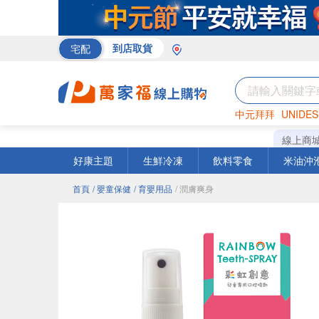
宅配
到店取貨
中元拜拜
UNIDES
巧克力
罐頭
咖啡
線上商
好康主題
生鮮冷凍
飲料零食
米油沖
首頁
/ 嬰童保健
/ 育嬰用品
/ 潤膚爽身