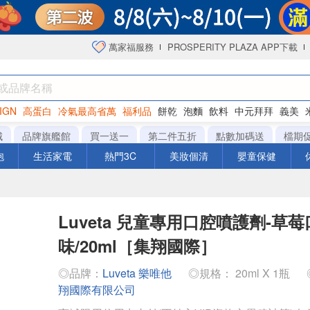
萬家福服務
PROSPERITY PLAZA APP下載
IGN
高蛋白
冷氣最高省萬
福利品
餅乾
泡麵
飲料
中元拜拜
義美
海苔
城
品牌旗艦館
買一送一
第二件五折
點數加碼送
檔期
泡
生活家電
熱門3C
美妝個清
嬰童保健
Luveta 兒童專用口腔噴護劑-草莓
味/20ml［集翔國際］
◎品牌：
Luveta 樂唯他
◎規格： 20ml X 1瓶
翔國際有限公司