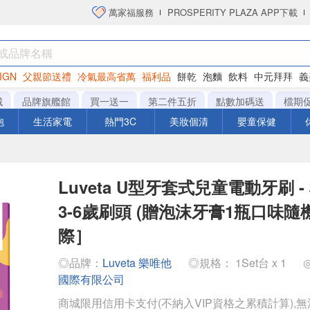
萬家福服務
PROSPERITY PLAZA APP下載
IGN
父親節送禮
冷氣最高省萬
福利品
餅乾
泡麵
飲料
中元拜拜
義
洋芋片
城
品牌旗艦館
買一送一
第二件五折
點數加碼送
檔期
泡
生活家電
熱門3C
美妝個清
嬰童保健
Luveta U型牙套式兒童電動牙刷 -
3-6歲刷頭 (贈泡沫牙膏1瓶口味隨
際］
◎品牌：
Luveta 樂唯他
◎規格： 1Set台 x 1
國際有限公司
商城限用信用卡支付(不納入VIP資格之累積計算),無