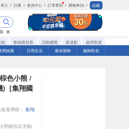
結帳
登入
註冊
會員中心
訂單查詢
購物車(0)
美
米
促銷
整箱購划算
活動總覽
家速配
超商取貨
休閒娛樂
日用生活
傢俱寢飾
服飾鞋包
 棕色小熊 /
機)［集翔國
◎逛逛專館：
集翔
法用錢包/紅利點