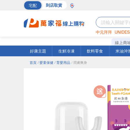
宅配
到店取貨
中元拜拜
UNIDES
巧克力
罐頭
海苔
線上商
好康主題
生鮮冷凍
飲料零食
米油沖
首頁
/ 嬰童保健
/ 育嬰用品
/ 潤膚爽身