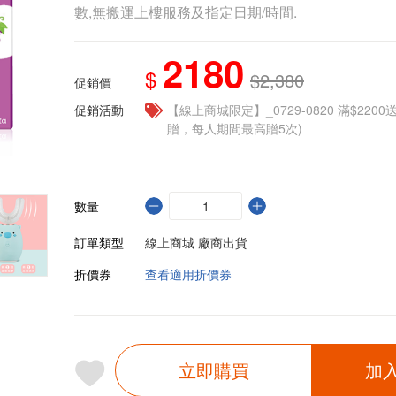
數,無搬運上樓服務及指定日期/時間.
2180
$
$2,380
促銷價
促銷活動
【線上商城限定】_0729-0820 滿$2200
贈，每人期間最高贈5次)
數量
訂單類型
線上商城 廠商出貨
折價券
查看適用折價券
立即購買
加