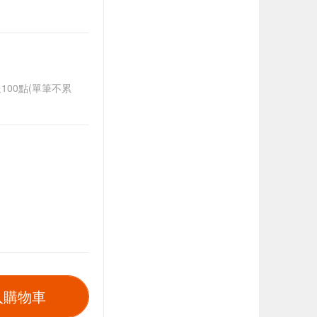
送100點(單筆不累
入購物車