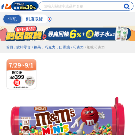
宅配
到店取貨
首頁
/ 飲料零食
/ 糖果．巧克力．口香糖
/ 巧克力
/ 加味巧克力