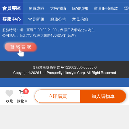
會員專區
會員專區
大宗採購
購物須知
會員服務條款
隱
客服中心
常見問題
服務公告
意見信箱
服務時間：
週一至週日 09:00-21:00，例假日依網站公告為主
公司地址：
台北市北投區大業路136號5樓 (台灣)
食品業者登錄字號 A-122662550-00000-6
Copyright©2026 Uni-Prosperity Lifestyle Corp. All Right Reserved
0
立即購買
加入購物車
收藏
購物車