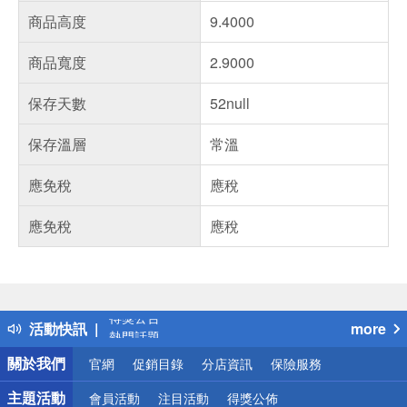
商品高度
9.4000
商品寬度
2.9000
保存天數
52null
保存溫層
常溫
應免稅
應稅
應免稅
應稅
偏遠地區配送
詐騙網頁！請小心！
得獎公告
活動快訊
more
熱門話題
銀行優惠
關於我們
官網
促銷目錄
分店資訊
保險服務
偏遠地區配送
詐騙網頁！請小心！
主題活動
會員活動
注目活動
得獎公佈