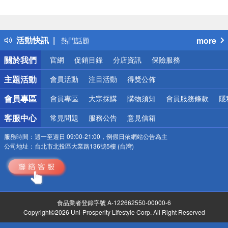
偏遠地區配送
詐騙網頁！請小心！
得獎公告
活動快訊
more
熱門話題
銀行優惠
關於我們
官網
促銷目錄
分店資訊
保險服務
偏遠地區配送
詐騙網頁！請小心！
主題活動
會員活動
注目活動
得獎公佈
會員專區
會員專區
大宗採購
購物須知
會員服務條款
隱
客服中心
常見問題
服務公告
意見信箱
服務時間：
週一至週日 09:00-21:00，例假日依網站公告為主
公司地址：
台北市北投區大業路136號5樓 (台灣)
食品業者登錄字號 A-122662550-00000-6
Copyright©2026 Uni-Prosperity Lifestyle Corp. All Right Reserved