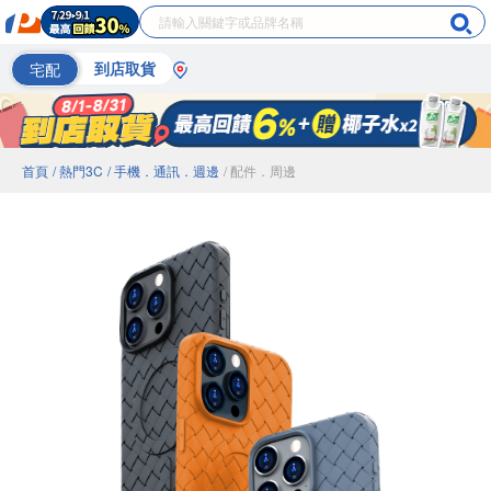
宅配
到店取貨
首頁
/ 熱門3C
/ 手機．通訊．週邊
/ 配件．周邊