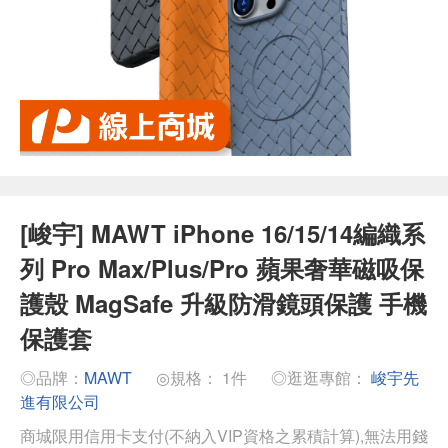
[峻宇] MAWT iPhone 16/15/14編織系
列 Pro Max/Plus/Pro 蘋果奢華磁吸保
護殼 MagSafe 升級防滑鏡頭保護 手機
保護套
◎品牌：
MAWT
◎規格： 1件
◎逛逛專館：
峻宇先
進有限公司
商城限用信用卡支付(不納入VIP資格之累積計算),無法用錢