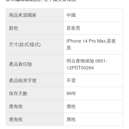
商品來源國家
中國
顏色
星夜黑
iPhone 14 Pro Max,星夜
尺寸(款式/樣式)
黑
明台產物保險 0851-
產品責任險
12PDT00294
產品核准字號
不需
保存天數
99年
應免稅
應稅
應免稅
應稅