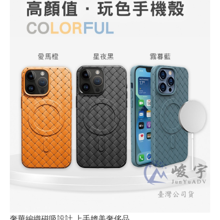
奢華編織磁吸設計 上手媲美奢侈品