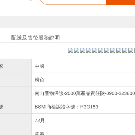
配送及售後服務說明
家
中國
粉色
南山產物保險-2000萬產品責任險-0900-2236005
號
BSMI商檢認證字號：R3G159
72月
常溫