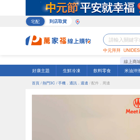
宅配
到店取貨
中元拜拜
UNIDES
米
巧克力
衛生紙
線上商
好康主題
生鮮冷凍
飲料零食
米油沖
首頁
/ 熱門3C
/ 手機．通訊．週邊
/ 配件．周邊