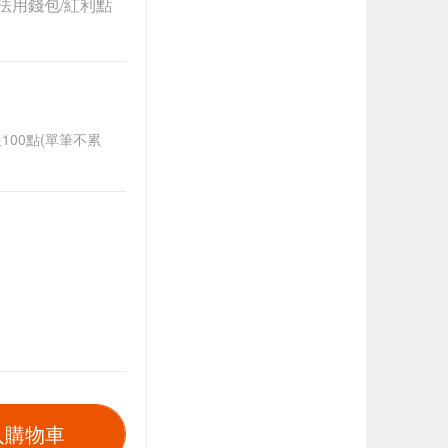
法用錢包/紅利點
送100點(單筆不累
入購物車