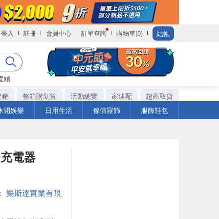
結帳
登入
註冊
會員中心
訂單查詢
購物車(0)
罐頭
促銷
整箱購划算
活動總覽
家速配
超商取貨
休閒娛樂
日用生活
傢俱寢飾
服飾鞋包
PD充電器
：
樂斯達實業有限