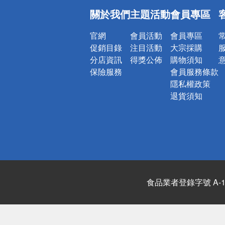
偏遠地區配
關於我們
主題活動
會員專區
詐騙網頁！
官網
會員活動
會員專區
促銷目錄
注目活動
大宗採購
分店資訊
得獎公佈
購物須知
保險服務
會員服務條款
隱私權政策
退貨須知
食品業者登錄字號 A-122