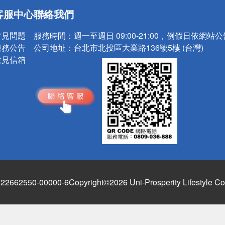
送
客服中心
聯絡我們
請小心！
常見問題
服務時間：
週一至週日 09:00-21:00，例假日依網站
服務公告
公司地址：
台北市北投區大業路136號5樓 (台灣)
意見信箱
662550-00000-6
Copyright©2026 Uni-Prosperity Lifestyle Co