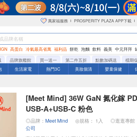
萬家福服務
PROSPERITY PLAZA APP下載
IGN
高蛋白
冷氣最高省萬
福利品
餅乾
泡麵
飲料
義美
中元拜拜
咖啡
城
品牌旗艦館
買一送一
第二件五折
點數加碼送
檔期
泡
生活家電
熱門3C
美妝個清
嬰童保健
[Meet Mind] 36W GaN 氮化鎵 
USB-A+USB-C 粉色
◎品牌：
Meet Mind
◎規格： 1入
◎逛逛專館
公司