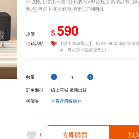
商城限用信用卡支付(不納入VIP資格之累積計算),無
數,無搬運上樓服務及指定日期/時間.
590
$
原價
促銷活動
【線上商城限定】_0729-0820 滿$2200
贈，每人期間最高贈5次)
數量
訂單類型
線上商城 廠商出貨
折價券
查看適用折價券
立即購買
加