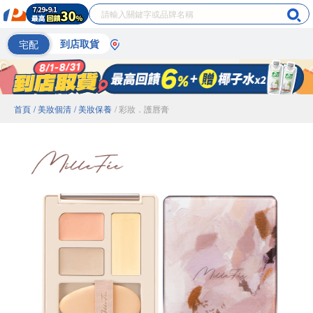
宅配
到店取貨
首頁
/ 美妝個清
/ 美妝保養
/ 彩妝．護唇膏