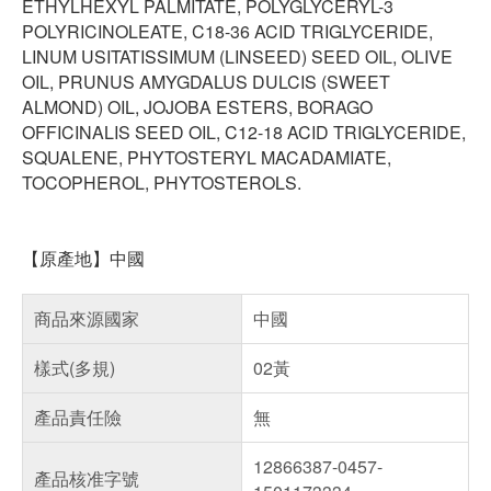
ETHYLHEXYL PALMITATE, POLYGLYCERYL-3
POLYRICINOLEATE, C18-36 ACID TRIGLYCERIDE,
LINUM USITATISSIMUM (LINSEED) SEED OIL, OLIVE
OIL, PRUNUS AMYGDALUS DULCIS (SWEET
ALMOND) OIL, JOJOBA ESTERS, BORAGO
OFFICINALIS SEED OIL, C12-18 ACID TRIGLYCERIDE,
SQUALENE, PHYTOSTERYL MACADAMIATE,
TOCOPHEROL, PHYTOSTEROLS.
【原產地】中國
商品來源國家
中國
樣式(多規)
02黃
產品責任險
無
12866387-0457-
產品核准字號