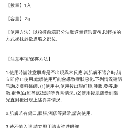
【數量】1入
【容量】 3g
【使用方法】以粉撲前端部分沾取適量遮瑕膏後,以輕拍的
方式塗抹於欲遮瑕之部位.
【注意事項/保存方法】
1.使用時請注意肌膚是否出現異常反應.當肌膚不適合時,請
立即停止使用.繼續使用可能會導致症狀惡化.下列情況建議
諮詢皮膚科醫師. (1)使用中,使用後出現紅腫,腫脹,發癢,刺
激,褪色(白斑等)或黑頭等異常情況. (2)使用後肌膚受到陽
光直射後出現上述異常情況.
2.肌膚若有傷口,腫脹,濕疹等異常,請勿使用.
3.若不慎入眼,請立即用清水沖洗眼部.