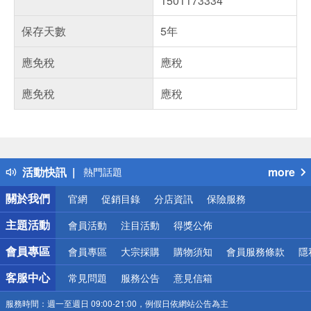
1501173334
保存天數
5年
應免稅
應稅
應免稅
應稅
偏遠地區配送
詐騙網頁！請小心！
得獎公告
活動快訊
more
熱門話題
銀行優惠
關於我們
官網
促銷目錄
分店資訊
保險服務
偏遠地區配送
詐騙網頁！請小心！
主題活動
會員活動
注目活動
得獎公佈
會員專區
會員專區
大宗採購
購物須知
會員服務條款
隱
客服中心
常見問題
服務公告
意見信箱
服務時間：
週一至週日 09:00-21:00，例假日依網站公告為主