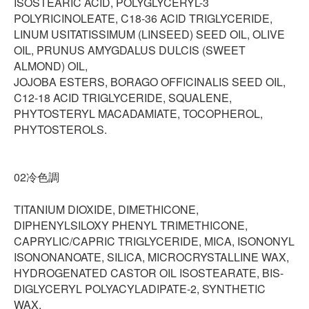
ISOSTEARIC ACID, POLYGLYCERYL-3
POLYRICINOLEATE, C18-36 ACID TRIGLYCERIDE,
LINUM USITATISSIMUM (LINSEED) SEED OIL, OLIVE
OIL, PRUNUS AMYGDALUS DULCIS (SWEET
ALMOND) OIL,
JOJOBA ESTERS, BORAGO OFFICINALIS SEED OIL,
C12-18 ACID TRIGLYCERIDE, SQUALENE,
PHYTOSTERYL MACADAMIATE, TOCOPHEROL,
PHYTOSTEROLS.
02冷色調
TITANIUM DIOXIDE, DIMETHICONE,
DIPHENYLSILOXY PHENYL TRIMETHICONE,
CAPRYLIC/CAPRIC TRIGLYCERIDE, MICA, ISONONYL
ISONONANOATE, SILICA, MICROCRYSTALLINE WAX,
HYDROGENATED CASTOR OIL ISOSTEARATE, BIS-
DIGLYCERYL POLYACYLADIPATE-2, SYNTHETIC
WAX,