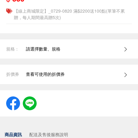
【線上商城限定】_0729-0820 滿$2200送100點(單筆不累
贈，每人期間最高贈5次)
規格：
請選擇數量、規格
折價券
查看可使用的折價券
商品資訊
配送及售後服務說明