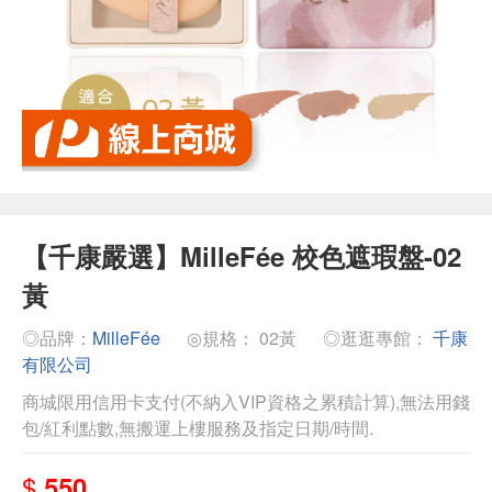
【千康嚴選】MilleFée 校色遮瑕盤-02
黃
◎品牌：
MilleFée
◎規格： 02黃
◎逛逛專館：
千康
有限公司
商城限用信用卡支付(不納入VIP資格之累積計算),無法用錢
包/紅利點數,無搬運上樓服務及指定日期/時間.
$
550