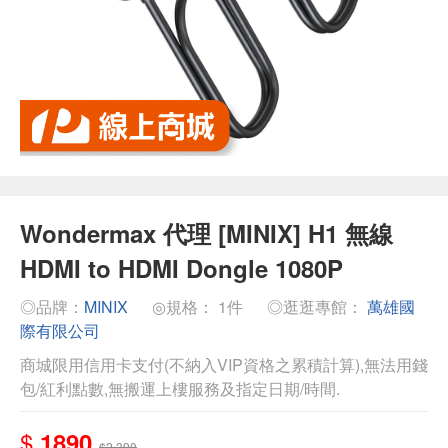
Wondermax 代理 [MINIX] H1 無線
HDMI to HDMI Dongle 1080P
◎品牌：
MINIX
◎規格： 1件
◎逛逛專館：
萬雄國
際有限公司
商城限用信用卡支付(不納入VIP資格之累積計算),無法用錢
包/紅利點數,無搬運上樓服務及指定日期/時間.
$
1890
$2,390