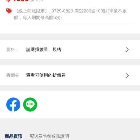
【線上商城限定】_0729-0820 滿$2200送100點(單筆不累
贈，每人期間最高贈5次)
規格：
請選擇數量、規格
折價券
查看可使用的折價券
商品資訊
配送及售後服務說明