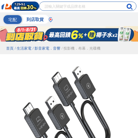
宅配
到店取貨
首頁
/ 生活家電
/ 影音家電．音響
/ 投影機．布幕．光碟機