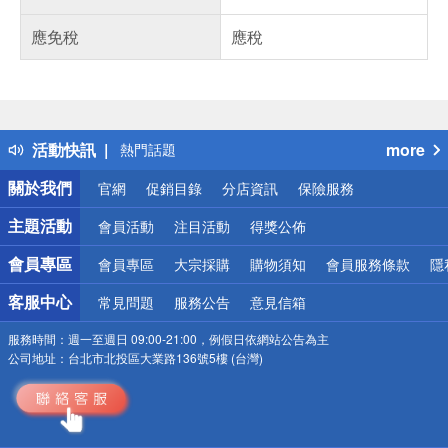
應免稅
應稅
偏遠地區配送
詐騙網頁！請小心！
得獎公告
活動快訊
more
熱門話題
銀行優惠
關於我們
官網
促銷目錄
分店資訊
保險服務
偏遠地區配送
詐騙網頁！請小心！
主題活動
會員活動
注目活動
得獎公佈
會員專區
會員專區
大宗採購
購物須知
會員服務條款
隱
客服中心
常見問題
服務公告
意見信箱
服務時間：
週一至週日 09:00-21:00，例假日依網站公告為主
公司地址：
台北市北投區大業路136號5樓 (台灣)