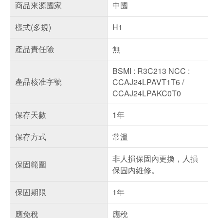
商品來源國家
中國
樣式(多規)
H1
產品責任險
無
BSMI : R3C213 NCC :
產品核准字號
CCAJ24LPAVT1T6 /
CCAJ24LPAKC0T0
保存天數
1年
保存方式
常溫
非人損保固內更換，人損
保固範圍
保固內維修。
保固期限
1年
應免稅
應稅