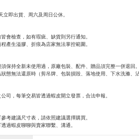
天立即出貨、周六及周日公休。
皆會檢查，如有瑕疵、缺貨則另行通知。
程產生溢膠、折痕為店家無法掌控範圍。
須保持全新未使用過，原廠包裝、配件、贈品須完整一併退回
狀態無法還原時（剪吊牌、包裝損毀、落地使用、下水洗滌、沾
公司，每筆交易皆透過蝦皮開立發票，合法申報。
參考建議尺寸表，請依照建議選擇購買。
透過蝦皮聊聊與賣家聯繫、溝通。