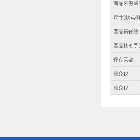
商品來源國
尺寸(款式/
產品責任險
產品核准字
保存天數
應免稅
應免稅
偏遠地區配
詐騙網頁！