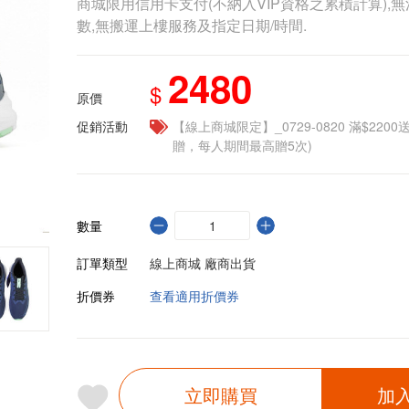
商城限用信用卡支付(不納入VIP資格之累積計算),無
數,無搬運上樓服務及指定日期/時間.
2480
$
原價
促銷活動
【線上商城限定】_0729-0820 滿$2200
贈，每人期間最高贈5次)
數量
訂單類型
線上商城 廠商出貨
折價券
查看適用折價券
立即購買
加