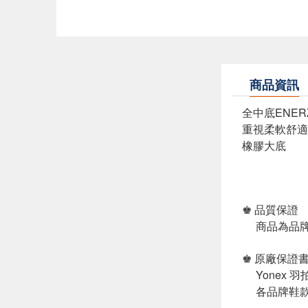
商品資訊
全中底ENER
重視柔軟舒適
橡膠大底
♚ 品質保證
商品為品牌
♚ 原廠保證
Yonex 
各品牌鞋款