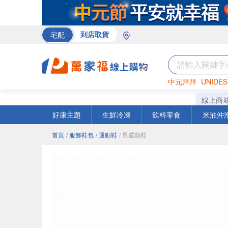
宅配
到店取貨
中元拜拜
UNIDES
巧克力
罐頭
海苔
線上商
好康主題
生鮮冷凍
飲料零食
米油沖
首頁
/ 服飾鞋包
/ 運動鞋
/ 男運動鞋