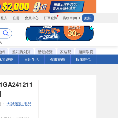
結帳
登入
註冊
會員中心
訂單查詢
購物車(0)
米
促銷
整箱購划算
活動總覽
家速配
超商取貨
休閒娛樂
日用生活
傢俱寢飾
服飾鞋包
K1GA241211
]
館：
大誠運動用品