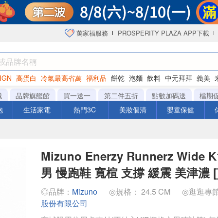
萬家福服務
PROSPERITY PLAZA APP下載
IGN
高蛋白
冷氣最高省萬
福利品
餅乾
泡麵
飲料
中元拜拜
義美
洋芋片
城
品牌旗艦館
買一送一
第二件五折
點數加碼送
檔期
泡
生活家電
熱門3C
美妝個清
嬰童保健
Mizuno Enerzy Runnerz Wide 
男 慢跑鞋 寬楦 支撐 緩震 美津濃 [
◎品牌：
Mizuno
◎規格： 24.5 CM
◎逛逛專
股份有限公司