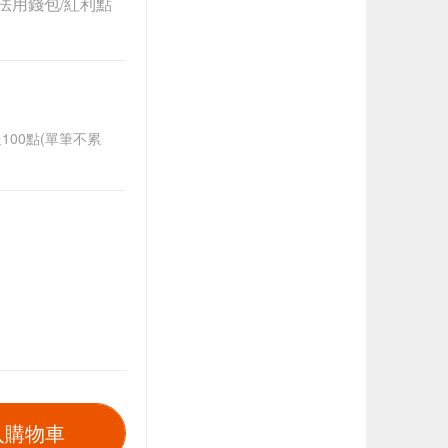
法用錢包/紅利點
送100點(單筆不累
入購物車