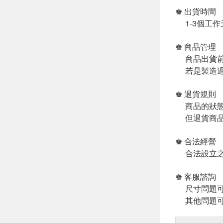
♚ 出貨時間
1-3個工作
♚ 商品管理
商品出貨前
若是製造過
♚ 退貨規則
商品的狀態
但退貨商品
♚ 合法經營
合法設立之
♚ 客服諮詢
尺寸問題可
其他問題可