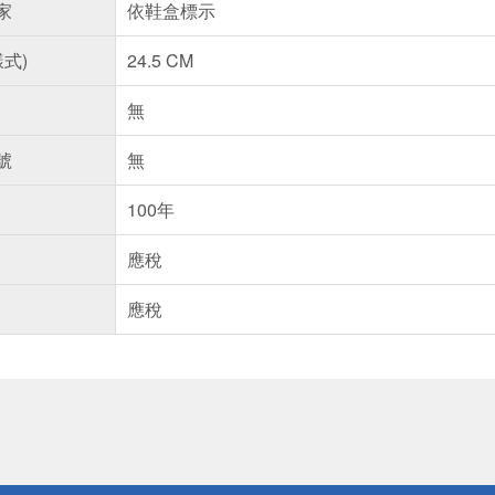
家
依鞋盒標示
樣式)
24.5 CM
無
號
無
100年
應稅
應稅
送
請小心！