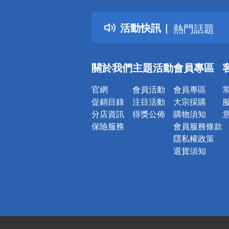
得獎公告
活動快訊
熱門話題
銀行優惠
偏遠地區配
關於我們
主題活動
會員專區
詐騙網頁！
官網
會員活動
會員專區
促銷目錄
注目活動
大宗採購
分店資訊
得獎公佈
購物須知
保險服務
會員服務條款
隱私權政策
退貨須知