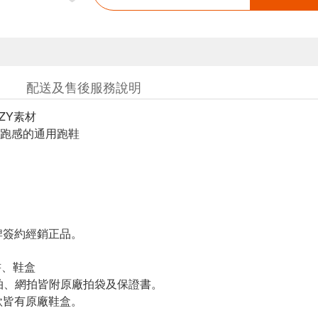
配送及售後服務說明
ZY素材
跑感的通用跑鞋
簽約經銷正品。
書、鞋盒
羽拍、網拍皆附原廠拍袋及保證書。
皆有原廠鞋盒。