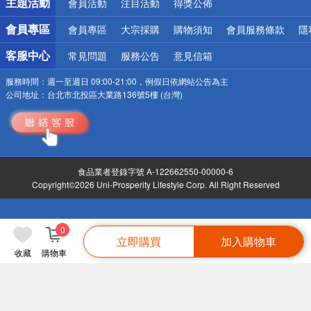
主題活動
會員活動
注目活動
得獎公佈
會員專區
會員專區
大宗採購
購物須知
會員服務條款
隱
客服中心
常見問題
服務公告
意見信箱
服務時間：
週一至週日 09:00-21:00，例假日依網站公告為主
公司地址：
台北市北投區大業路136號5樓 (台灣)
食品業者登錄字號 A-122662550-00000-6
Copyright©2026 Uni-Prosperity Lifestyle Corp. All Right Reserved
0
立即購買
加入購物車
收藏
購物車