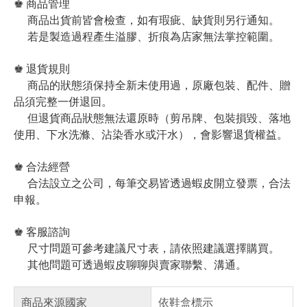
♚ 商品管理
商品出貨前皆會檢查，如有瑕疵、缺貨則另行通知。
若是製造過程產生溢膠、折痕為店家無法掌控範圍。
♚ 退貨規則
商品的狀態須保持全新未使用過，原廠包裝、配件、贈
品須完整一併退回。
但退貨商品狀態無法還原時（剪吊牌、包裝損毀、落地
使用、下水洗滌、沾染香水或汗水），會影響退貨權益。
♚ 合法經營
合法設立之公司，每筆交易皆透過蝦皮開立發票，合法
申報。
♚ 客服諮詢
尺寸問題可參考建議尺寸表，請依照建議選擇購買。
其他問題可透過蝦皮聊聊與賣家聯繫、溝通。
商品來源國家
依鞋盒標示