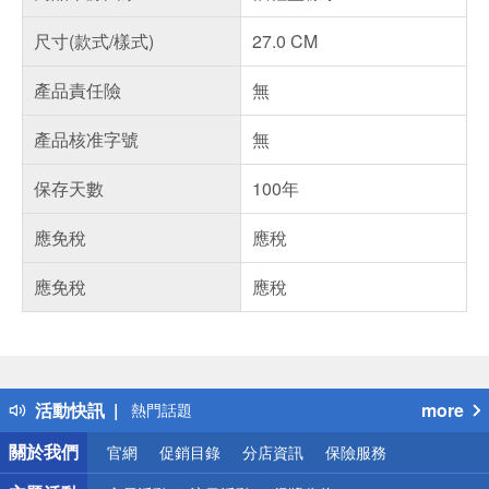
尺寸(款式/樣式)
27.0 CM
產品責任險
無
產品核准字號
無
保存天數
100年
應免稅
應稅
應免稅
應稅
偏遠地區配送
詐騙網頁！請小心！
得獎公告
活動快訊
more
熱門話題
銀行優惠
關於我們
官網
促銷目錄
分店資訊
保險服務
偏遠地區配送
詐騙網頁！請小心！