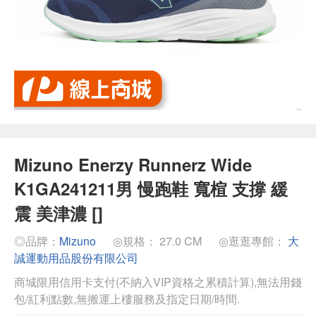
Mizuno Enerzy Runnerz Wide
K1GA241211男 慢跑鞋 寬楦 支撐 緩
震 美津濃 []
◎品牌：
Mizuno
◎規格： 27.0 CM
◎逛逛專館：
大
誠運動用品股份有限公司
商城限用信用卡支付(不納入VIP資格之累積計算),無法用錢
包/紅利點數,無搬運上樓服務及指定日期/時間.