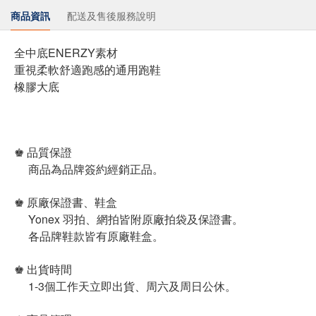
商品資訊
配送及售後服務說明
全中底ENERZY素材
重視柔軟舒適跑感的通用跑鞋
橡膠大底
♚ 品質保證
商品為品牌簽約經銷正品。
♚ 原廠保證書、鞋盒
Yonex 羽拍、網拍皆附原廠拍袋及保證書。
各品牌鞋款皆有原廠鞋盒。
♚ 出貨時間
1-3個工作天立即出貨、周六及周日公休。