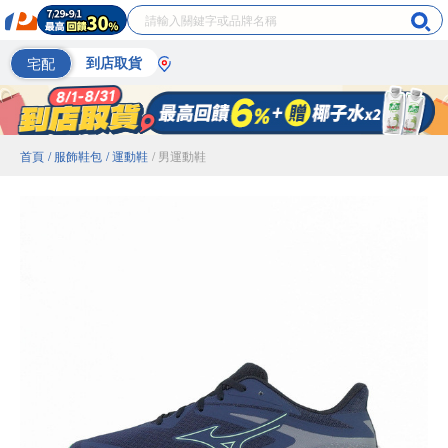
宅配
到店取貨
首頁
/ 服飾鞋包
/ 運動鞋
/ 男運動鞋