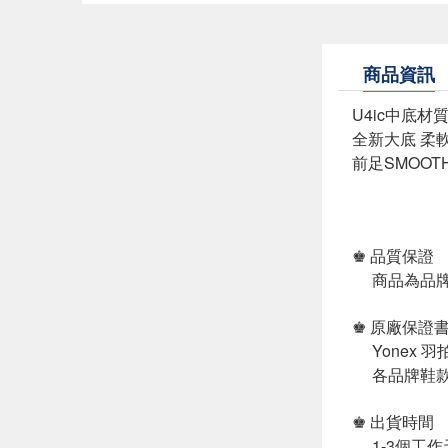
商品資訊
U4ic中底材
全新大底 柔
前足SMOOT
♚ 品質保證
商品為品牌
♚ 原廠保證
Yonex 
各品牌鞋款
♚ 出貨時間
1-3個工作