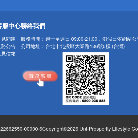
送
客服中心
聯絡我們
請小心！
常見問題
服務時間：
週一至週日 09:00-21:00，例假日依網站
服務公告
公司地址：
台北市北投區大業路136號5樓 (台灣)
意見信箱
662550-00000-6
Copyright©2026 Uni-Prosperity Lifestyle Co