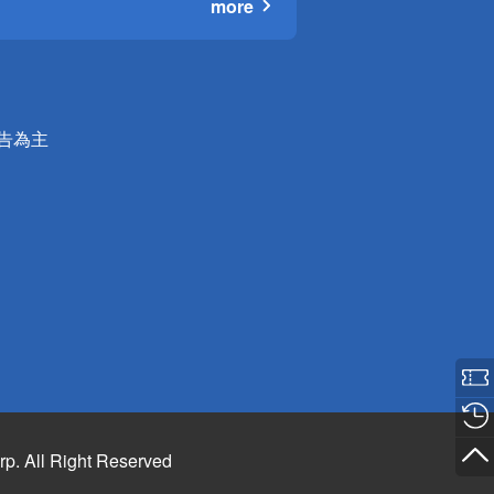
more
公告為主
rp. All Right Reserved