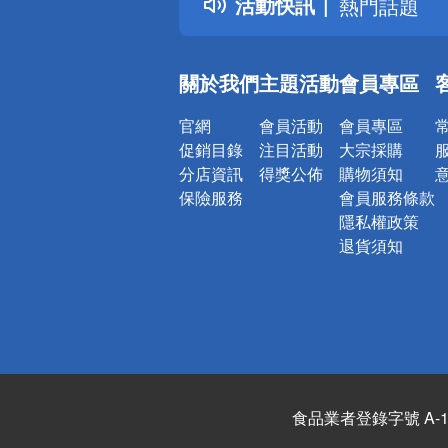
活動快訊
熱門話題
銀行優惠
偏遠地區配
關於我們
主題活動
會員專區
詐騙網頁！
官網
會員活動
會員專區
促銷目錄
注目活動
大宗採購
分店資訊
得獎公佈
購物須知
保險服務
會員服務條款
隱私權政策
退貨須知
食品業者登錄字號 A-122