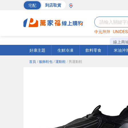
宅配
到店取貨
中元拜拜
UNIDES
巧克力
罐頭
海苔
線上商
好康主題
生鮮冷凍
飲料零食
米油沖
首頁
/ 服飾鞋包
/ 運動鞋
/ 男運動鞋