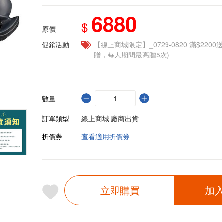
6880
$
原價
促銷活動
【線上商城限定】_0729-0820 滿$2200
贈，每人期間最高贈5次)
數量
訂單類型
線上商城 廠商出貨
折價券
查看適用折價券
立即購買
加