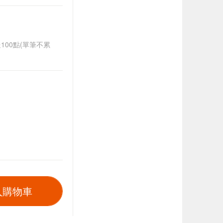
送100點(單筆不累
入購物車