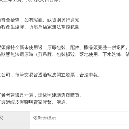
皆會檢查，如有瑕疵、缺貨則另行通知。
程產生溢膠、折痕為店家無法掌控範圍。
須保持全新未使用過，原廠包裝、配件、贈品須完整一併退回
狀態無法還原時（剪吊牌、包裝損毀、落地使用、下水洗滌、沾
公司，每筆交易皆透過蝦皮開立發票，合法申報。
參考建議尺寸表，請依照建議選擇購買。
透過蝦皮聊聊與賣家聯繫、溝通。
家
依鞋盒標示