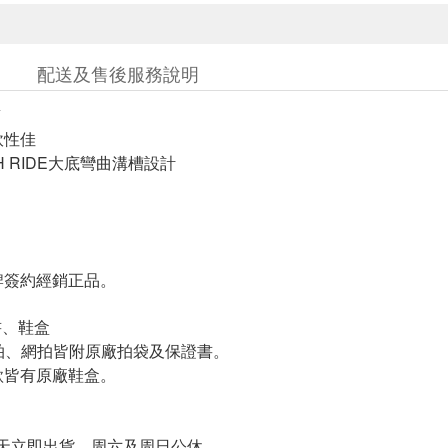
配送及售後服務說明
質
軟性佳
H RIDE大底彎曲溝槽設計
簽約經銷正品。
書、鞋盒
羽拍、網拍皆附原廠拍袋及保證書。
皆有原廠鞋盒。
天立即出貨、周六及周日公休。