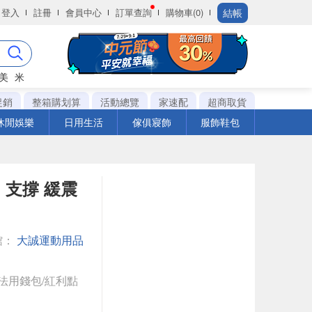
結帳
登入
註冊
會員中心
訂單查詢
購物車(0)
美
米
促銷
整箱購划算
活動總覽
家速配
超商取貨
休閒娛樂
日用生活
傢俱寢飾
服飾鞋包
彈力 支撐 緩震
館：
大誠運動用品
法用錢包/紅利點