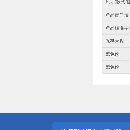
尺寸(款式/
產品責任險
產品核准字
保存天數
應免稅
應免稅
偏遠地區配
詐騙網頁！
得獎公告