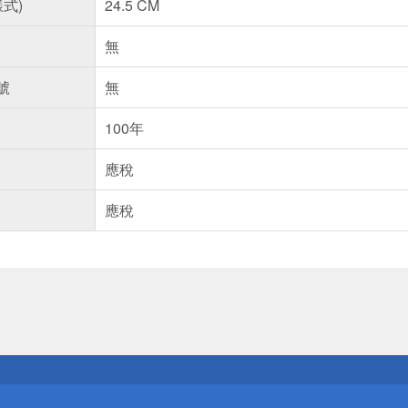
樣式)
24.5 CM
無
號
無
100年
應稅
應稅
送
請小心！