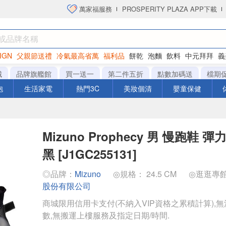
萬家福服務
PROSPERITY PLAZA APP下載
IGN
父親節送禮
冷氣最高省萬
福利品
餅乾
泡麵
飲料
中元拜拜
義
洋芋片
城
品牌旗艦館
買一送一
第二件五折
點數加碼送
檔期
泡
生活家電
熱門3C
美妝個清
嬰童保健
Mizuno Prophecy 男 慢跑鞋 
黑 [J1GC255131]
◎品牌：
Mizuno
◎規格： 24.5 CM
◎逛逛專
股份有限公司
商城限用信用卡支付(不納入VIP資格之累積計算),無
數,無搬運上樓服務及指定日期/時間.