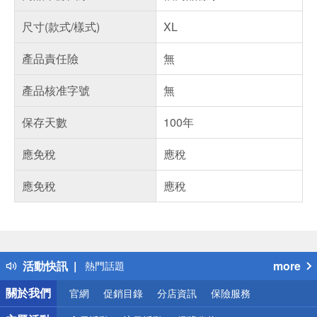
尺寸(款式/樣式)
XL
產品責任險
無
產品核准字號
無
保存天數
100年
應免稅
應稅
應免稅
應稅
偏遠地區配送
詐騙網頁！請小心！
得獎公告
活動快訊
more
熱門話題
銀行優惠
關於我們
官網
促銷目錄
分店資訊
保險服務
偏遠地區配送
詐騙網頁！請小心！