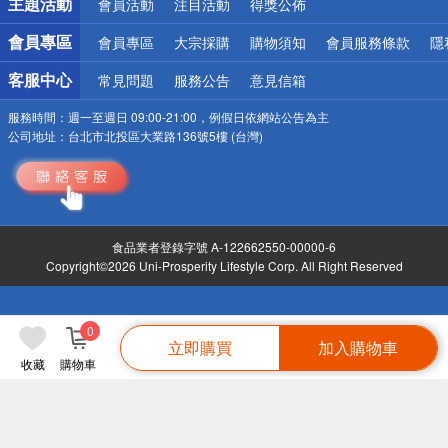
主題活動
會員活動
注目活動
得獎公佈
會員專區
會員專區
大宗採購
購物須知
會員服務條款
隱
客服中心
常見問題
服務公告
意見信箱
服務時間：
週一至週日 09:00-21:00，例假日依網站公告為主
公司地址：
台北市北投區大業路136號5樓 (台灣)
食品業者登錄字號 A-122662550-00000-6
Copyright©2026 Uni-Prosperity Lifestyle Corp. All Right Reserved
0
立即購買
加入購物車
收藏
購物車