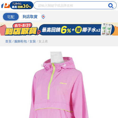
宅配
到店取貨
首頁
/ 服飾鞋包
/ 女裝
/ 女上衣