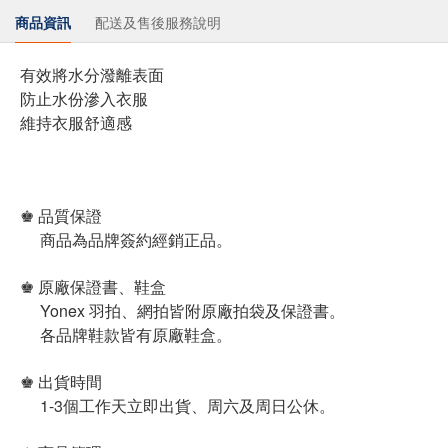
商品資訊
配送及售後服務說明
有效將水分潑離表面
防止水份滲入衣服
維持衣服舒適感
♚ 品質保證
商品為品牌簽約經銷正品。
♚ 原廠保證書、鞋盒
Yonex 羽拍、網拍皆附原廠拍袋及保證書。
各品牌鞋款皆有原廠鞋盒。
♚ 出貨時間
1-3個工作天立即出貨、周六及周日公休。