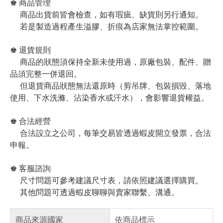
♚ 商品管理
商品出貨前皆會檢查，如有瑕疵、缺貨則另行通知。
若是製造過程產生溢膠、折痕為店家無法掌控範圍。
♚ 退貨規則
商品的狀態須保持全新未使用過，原廠包裝、配件、贈
品須完整一併退回。
但退貨商品狀態無法還原時（剪吊牌、包裝損毀、落地
使用、下水洗滌、沾染香水或汗水），會影響退貨權益。
♚ 合法經營
合法設立之公司，每筆交易皆透過蝦皮開立發票，合法
申報。
♚ 客服諮詢
尺寸問題可參考建議尺寸表，請依照建議選擇購買。
其他問題可透過蝦皮聊聊與賣家聯繫、溝通。
商品來源國家
依商品標示