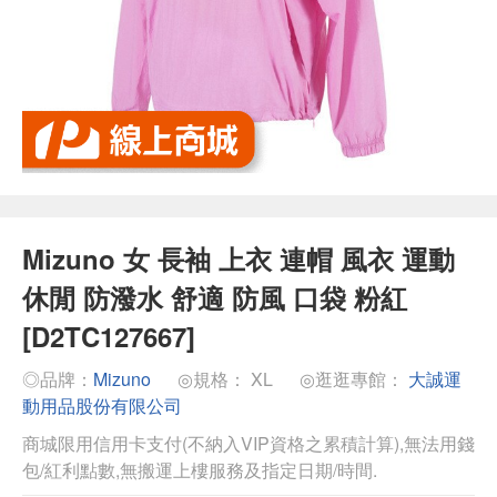
Mizuno 女 長袖 上衣 連帽 風衣 運動
休閒 防潑水 舒適 防風 口袋 粉紅
[D2TC127667]
◎品牌：
Mizuno
◎規格： XL
◎逛逛專館：
大誠運
動用品股份有限公司
商城限用信用卡支付(不納入VIP資格之累積計算),無法用錢
包/紅利點數,無搬運上樓服務及指定日期/時間.