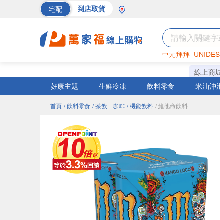
宅配
到店取貨
中元拜拜
UNIDES
巧克力
罐頭
海苔
線上商
好康主題
生鮮冷凍
飲料零食
米油沖
首頁
/ 飲料零食
/ 茶飲．咖啡
/ 機能飲料
/ 維他命飲料