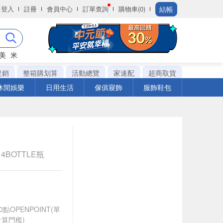
結帳
登入
註冊
會員中心
訂單查詢
購物車(0)
美
米
促銷
整箱購划算
活動總覽
家速配
超商取貨
休閒娛樂
日用生活
傢俱寢飾
服飾鞋包
 4BOTTLE瓶
0點OPENPOINT(單
算門檻)