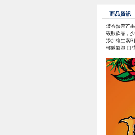
商品資訊
濃香熱帶芒果
碳酸飲品，少
添加維生素B
輕微氣泡,口