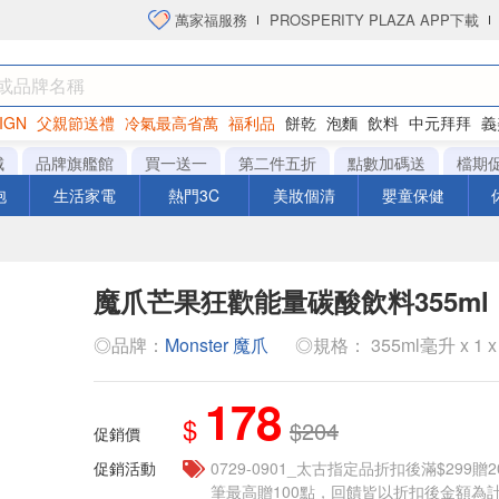
萬家福服務
PROSPERITY PLAZA APP下載
IGN
父親節送禮
冷氣最高省萬
福利品
餅乾
泡麵
飲料
中元拜拜
義
洋芋片
城
品牌旗艦館
買一送一
第二件五折
點數加碼送
檔期
泡
生活家電
熱門3C
美妝個清
嬰童保健
魔爪芒果狂歡能量碳酸飲料355ml
◎品牌：
Monster 魔爪
◎規格： 355ml毫升 x 1 x
178
$
$204
促銷價
促銷活動
0729-0901_太古指定品折扣後滿$299贈2
筆最高贈100點，回饋皆以折扣後金額為計