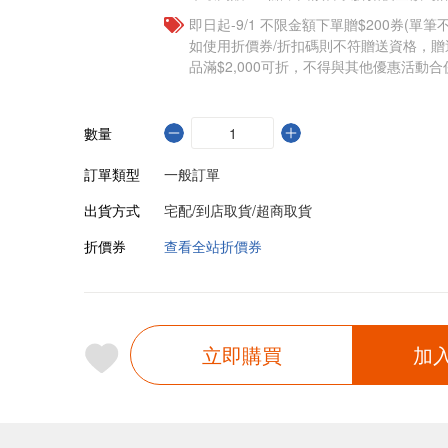
即日起-9/1 不限金額下單贈$200券(單
如使用折價券/折扣碼則不符贈送資格，
品滿$2,000可折，不得與其他優惠活動合
數量
訂單類型
一般訂單
出貨方式
宅配/到店取貨/超商取貨
折價券
查看全站折價券
立即購買
加