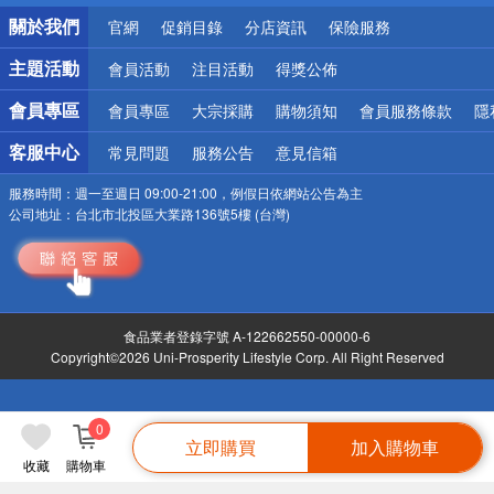
銀行優惠
關於我們
官網
促銷目錄
分店資訊
保險服務
偏遠地區配送
詐騙網頁！請小心！
主題活動
會員活動
注目活動
得獎公佈
會員專區
會員專區
大宗採購
購物須知
會員服務條款
隱
客服中心
常見問題
服務公告
意見信箱
服務時間：
週一至週日 09:00-21:00，例假日依網站公告為主
公司地址：
台北市北投區大業路136號5樓 (台灣)
食品業者登錄字號 A-122662550-00000-6
Copyright©2026 Uni-Prosperity Lifestyle Corp. All Right Reserved
0
立即購買
加入購物車
收藏
購物車