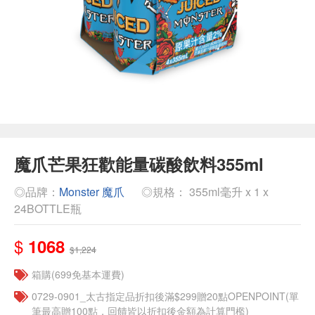
魔爪芒果狂歡能量碳酸飲料355ml
◎品牌：
Monster 魔爪
◎規格： 355ml毫升 x 1 x
24BOTTLE瓶
$
1068
$1,224
箱購(699免基本運費)
0729-0901_太古指定品折扣後滿$299贈20點OPENPOINT(單
筆最高贈100點，回饋皆以折扣後金額為計算門檻)