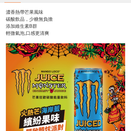
濃香熱帶芒果風味
碳酸飲品，少糖無負擔
添加維生素B群
輕微氣泡,口感更清爽