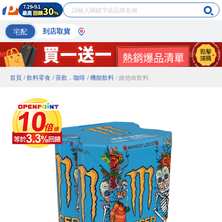
宅配
到店取貨
首頁
/ 飲料零食
/ 茶飲．咖啡
/ 機能飲料
/ 維他命飲料