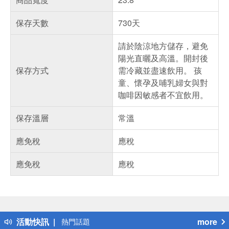
保存天數
730天
請於陰涼地方儲存，避免
陽光直曬及高溫。開封後
保存方式
需冷藏並盡速飲用。 孩
童、懷孕及哺乳婦女與對
咖啡因敏感者不宜飲用。
保存溫層
常溫
應免稅
應稅
應免稅
應稅
偏遠地區配送
詐騙網頁！請小心！
得獎公告
活動快訊
more
熱門話題