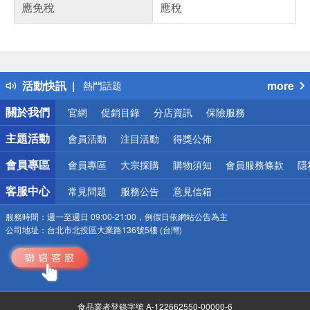
應免稅
應稅
偏遠地區配送
詐騙網頁！請小心！
得獎公告
活動快訊
more
熱門話題
銀行優惠
關於我們
官網
促銷目錄
分店資訊
保險服務
偏遠地區配送
詐騙網頁！請小心！
主題活動
會員活動
注目活動
得獎公佈
會員專區
會員專區
大宗採購
購物須知
會員服務條款
隱
客服中心
常見問題
服務公告
意見信箱
服務時間：
週一至週日 09:00-21:00，例假日依網站公告為主
公司地址：
台北市北投區大業路136號5樓 (台灣)
食品業者登錄字號 A-122662550-00000-6