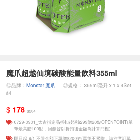
魔爪超越仙境碳酸能量飲料355ml
◎品牌：
Monster 魔爪
◎規格： 355ml毫升 x 1 x 4Set
組
$
178
$204
0729-0901_太古指定品折扣後滿$299贈20點OPENPOINT(單
筆最高贈100點，回饋皆以折扣後金額為計算門檻)
即日起-9/1 不限金額下單贈$200券(單筆不累贈，請注意訂單