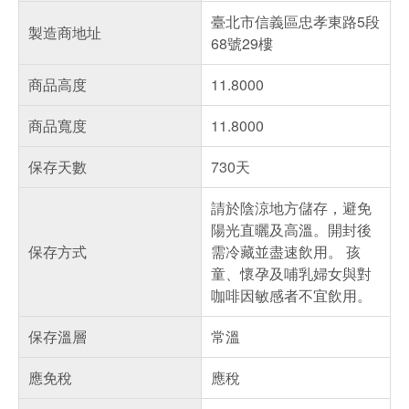
臺北市信義區忠孝東路5段
製造商地址
68號29樓
商品高度
11.8000
商品寬度
11.8000
保存天數
730天
請於陰涼地方儲存，避免
陽光直曬及高溫。開封後
保存方式
需冷藏並盡速飲用。 孩
童、懷孕及哺乳婦女與對
咖啡因敏感者不宜飲用。
保存溫層
常溫
應免稅
應稅