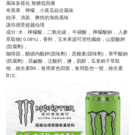
風味多樣化 無糖低熱量
奇異果﹑檸檬﹑小黃瓜綜合風味
純淨、清新、爽快的海島風味
讓你感受超越仙境
成分: 水，檸檬酸，二氧化碳， 牛磺酸， 檸檬酸鈉， 人參
萃取物( 0.08%)，香料，玉米來源可溶性纖維，山梨酸鉀
(防腐劑)，
咖啡因，醋磺內酯鉀(甜味劑)，蔗糖素(甜味劑)，苯甲酸鈉
(防腐劑)，菸鹼酸，泛酸鈣，鹽，肌醇，瓜拿納子萃取
物，維生素B6，食用黃色四號，食用藍色一號，維生素
B12。