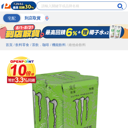
宅配
到店取貨
首頁
/ 飲料零食
/ 茶飲．咖啡
/ 機能飲料
/ 維他命飲料