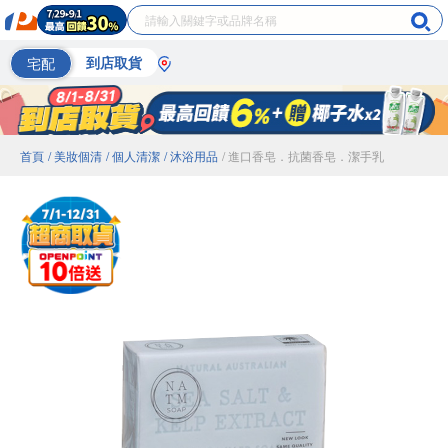
宅配
到店取貨
首頁
/ 美妝個清
/ 個人清潔
/ 沐浴用品
/ 進口香皂．抗菌香皂．潔手乳