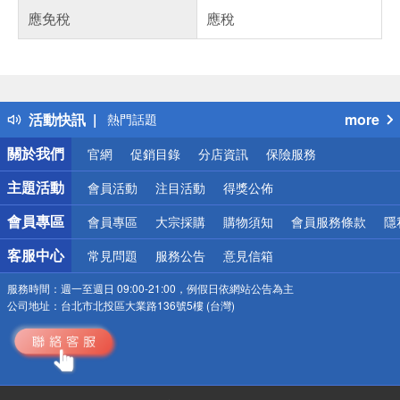
應免稅
應稅
偏遠地區配送
詐騙網頁！請小心！
得獎公告
活動快訊
more
熱門話題
銀行優惠
關於我們
官網
促銷目錄
分店資訊
保險服務
偏遠地區配送
詐騙網頁！請小心！
主題活動
會員活動
注目活動
得獎公佈
會員專區
會員專區
大宗採購
購物須知
會員服務條款
隱
客服中心
常見問題
服務公告
意見信箱
服務時間：
週一至週日 09:00-21:00，例假日依網站公告為主
公司地址：
台北市北投區大業路136號5樓 (台灣)