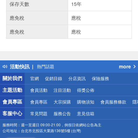
保存天數
15年
應免稅
應稅
應免稅
應稅
偏遠地區配送
詐騙網頁！請小心！
得獎公告
活動快訊
more
熱門話題
銀行優惠
關於我們
官網
促銷目錄
分店資訊
保險服務
偏遠地區配送
詐騙網頁！請小心！
主題活動
會員活動
注目活動
得獎公佈
會員專區
會員專區
大宗採購
購物須知
會員服務條款
隱
客服中心
常見問題
服務公告
意見信箱
服務時間：
週一至週日 09:00-21:00，例假日依網站公告為主
公司地址：
台北市北投區大業路136號5樓 (台灣)