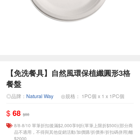
【免洗餐具】自然風環保植纖圓形3格
餐盤
◎品牌：
Natural Way
◎規格： 1PC個 x 1 x 1PC個
$
68
$88
8/8-8/10 單筆折扣後滿$2,000享9折(單筆上限折$500)(部分商
品不適用，不得與其他促銷活動/加價購/折價券/折扣碼併用)離
$2000