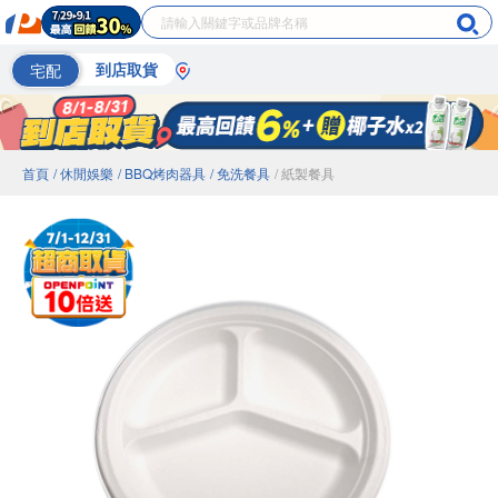
宅配
到店取貨
首頁
/ 休閒娛樂
/ BBQ烤肉器具
/ 免洗餐具
/ 紙製餐具