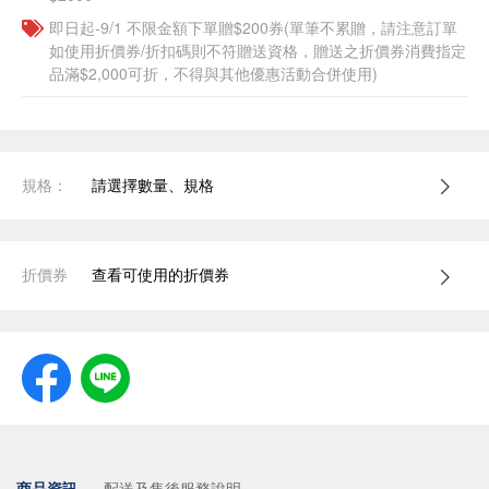
即日起-9/1 不限金額下單贈$200券(單筆不累贈，請注意訂單
如使用折價券/折扣碼則不符贈送資格，贈送之折價券消費指定
品滿$2,000可折，不得與其他優惠活動合併使用)
規格：
請選擇數量、規格
折價券
查看可使用的折價券
商品資訊
配送及售後服務說明