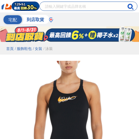
宅配
到店取貨
首頁
/ 服飾鞋包
/ 女裝
/ 泳裝