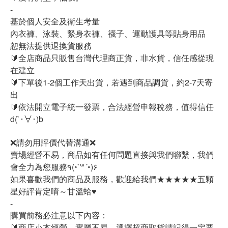
-
基於個人安全及衛生考量
內衣褲、泳裝、緊身衣褲、襪子、運動護具等貼身用品
恕無法提供退換貨服務
🔰全店商品只販售台灣代理商正貨，非水貨，信任感從現
在建立
🔰下單後1-2個工作天出貨，若遇到商品調貨，約2-7天寄
出
🔰依法開立電子統一發票，合法經營申報稅務，值得信任
d(`･∀･)b
❌請勿用評價代替溝通❌
賣場經營不易，商品如有任何問題直接與我們聯繫，我們
會全力為您服務٩(◦`꒳´◦)۶
如果喜歡我們的商品及服務，歡迎給我們★★★★★五顆
星好評肯定唷～甘溫蛤♥
-
購買前務必注意以下內容：
🔰商店小本經營，實屬不易，選擇超商取貨請記得一定要