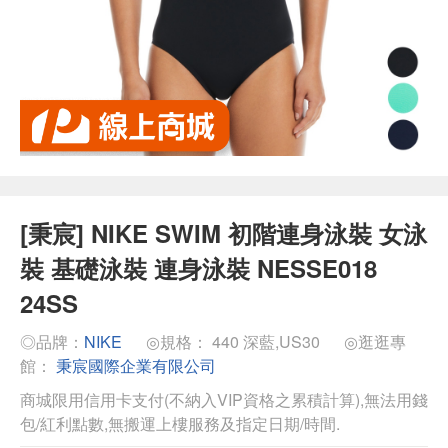
[秉宸] NIKE SWIM 初階連身泳裝 女泳
裝 基礎泳裝 連身泳裝 NESSE018
24SS
◎品牌：
NIKE
◎規格： 440 深藍,US30
◎逛逛專
館：
秉宸國際企業有限公司
商城限用信用卡支付(不納入VIP資格之累積計算),無法用錢
包/紅利點數,無搬運上樓服務及指定日期/時間.