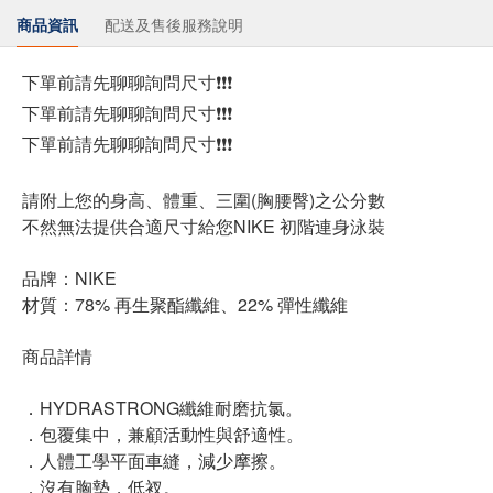
商品資訊
配送及售後服務說明
下單前請先聊聊詢問尺寸❗❗❗
下單前請先聊聊詢問尺寸❗❗❗
下單前請先聊聊詢問尺寸❗❗❗
請附上您的身高、體重、三圍(胸腰臀)之公分數
不然無法提供合適尺寸給您NIKE 初階連身泳裝
品牌：NIKE
材質：78% 再生聚酯纖維、22% 彈性纖維
商品詳情
．HYDRASTRONG纖維耐磨抗氯。
．包覆集中，兼顧活動性與舒適性。
．人體工學平面車縫，減少摩擦。
．沒有胸墊，低衩。