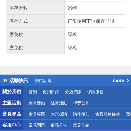
保存天數
99年
保存方式
正常使用下無保存期限
應免稅
應稅
應免稅
應稅
偏遠地區配送
詐騙網頁！請小心！
得獎公告
活動快訊
more
熱門話題
銀行優惠
關於我們
官網
促銷目錄
分店資訊
保險服務
偏遠地區配送
詐騙網頁！請小心！
主題活動
會員活動
注目活動
得獎公佈
會員專區
會員專區
大宗採購
購物須知
會員服務條款
隱
客服中心
常見問題
服務公告
意見信箱