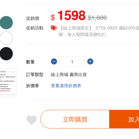
1598
$
$1,880
促銷價
促銷活動
【線上商城限定】_0729-0820 滿$2200
贈，每人期間最高贈5次)
數量
訂單類型
線上商城 廠商出貨
折價券
查看適用折價券
立即購買
加