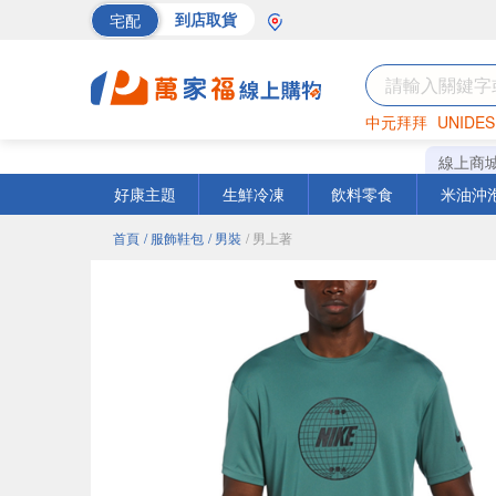
宅配
到店取貨
中元拜拜
UNIDES
海苔
巧克力
罐頭
線上商
好康主題
生鮮冷凍
飲料零食
米油沖
首頁
/ 服飾鞋包
/ 男裝
/ 男上著