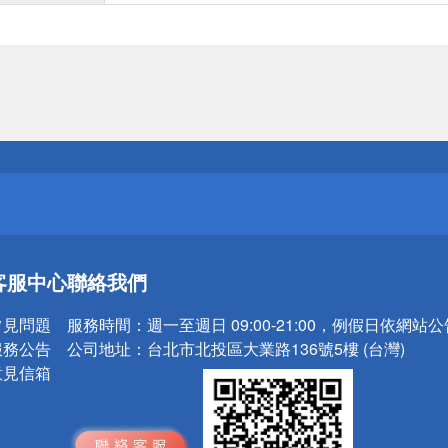
送
請小心！
送
客服中心
聯絡我們
請小心！
常見問題
服務時間：
週一至週日 09:00-21:00，例假日依網站
服務公告
公司地址：
台北市北投區大業路136號5樓 (台灣)
意見信箱