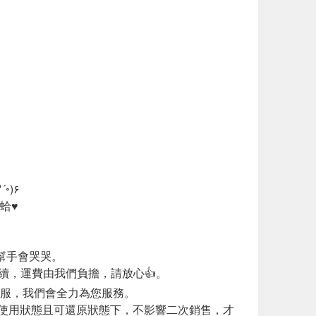
我們聯繫，我們會全力為您服務٩(◦`꒳´◦)۶
蛤♥
幫手會哭哭。
續，運費由我們負擔，請放心👍。
客服，我們會全力為您服務。
使用狀態且可還原狀態下，不影響二次銷售，才