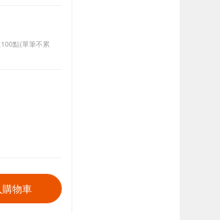
送100點(單筆不累
入購物車