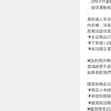
．DRI-FIT
．提供運動效
-
基於個人安全
內衣褲、泳裝
恕無法提供退
🔰全店商品
🔰下單後1
🔰依法開立電
❌請勿用評價
如果喜歡我們
-
購買前務必注
🔰商店小本
🔰若收到瑕
🔰購買前請
❌鑑賞期非試