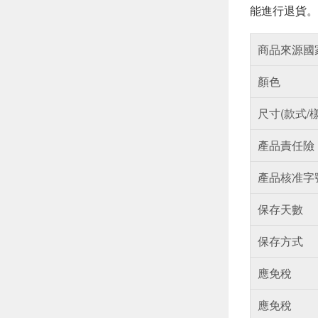
能進行退貨。
商品來源國
顏色
尺寸(款式/
產品責任險
產品核准字
保存天數
保存方式
應免稅
應免稅