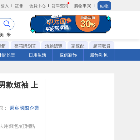
結帳
登入
註冊
會員中心
訂單查詢
購物車(0)
美
米
促銷
整箱購划算
活動總覽
家速配
超商取貨
休閒娛樂
日用生活
傢俱寢飾
服飾鞋包
衣 男款短袖 上
館：
秉宸國際企業
法用錢包/紅利點