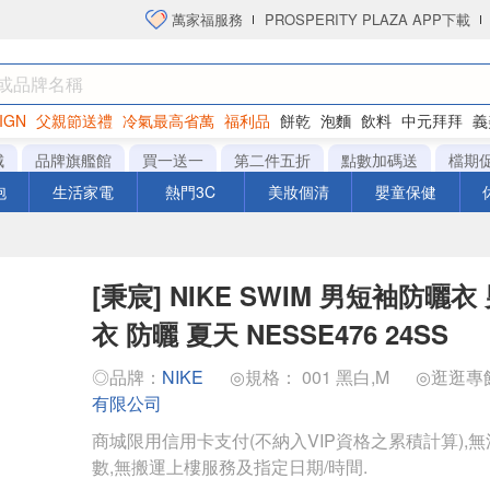
萬家福服務
PROSPERITY PLAZA APP下載
IGN
父親節送禮
冷氣最高省萬
福利品
餅乾
泡麵
飲料
中元拜拜
義
衛生紙
城
品牌旗艦館
買一送一
第二件五折
點數加碼送
檔期
泡
生活家電
熱門3C
美妝個清
嬰童保健
[秉宸] NIKE SWIM 男短袖防曬
衣 防曬 夏天 NESSE476 24SS
◎品牌：
NIKE
◎規格： 001 黑白,M
◎逛逛專
有限公司
商城限用信用卡支付(不納入VIP資格之累積計算),無
數,無搬運上樓服務及指定日期/時間.