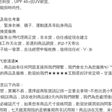
速乾科技，UPF 40+抗UV材質。
能與時尚性。
及衛生考量
、緊身衣褲、襪子、運動護具等貼身用品
換貨服務
只販售台灣代理商正貨，非水貨，信任感從現在建立
-2個工作天出貨，若遇到商品調貨，約2-7天寄出
子統一發票，合法經營申報稅務，值得信任d(`･∀･)b
代替溝通❌
賣場經營不易，商品如有任何問題直接與
的商品及服務，歡迎給我們★★★★★五顆星好評肯定唷～甘溫
意以下內容：
經營，實屬不易，選擇超商取貨請記得一定要去拿唷~不然出貨小
疵/錯誤商品，請在收到商品後2天內與我們聯繫，我們為您處理後
務必確認尺寸，如果您有商品尺寸規格問題，歡迎於購買前詢問
用期，七天鑑賞期指的是猶豫期而非試用期！商品須在完整、未