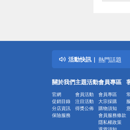
偏遠地區配
詐騙網頁！
得獎公告
活動快訊
熱門話題
銀行優惠
偏遠地區配
關於我們
主題活動
會員專區
詐騙網頁！
官網
會員活動
會員專區
促銷目錄
注目活動
大宗採購
分店資訊
得獎公佈
購物須知
保險服務
會員服務條款
隱私權政策
退貨須知