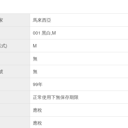
家
馬來西亞
001 黑白,M
樣式)
M
無
號
無
99年
正常使用下無保存期限
應稅
應稅