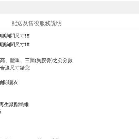
配送及售後服務說明
詢問尺寸❗❗❗
詢問尺寸❗❗❗
高、體重、三圍(胸腰臀)之公分數
合適尺寸給您
短袖防曬衣
 再生聚酯纖維
亞