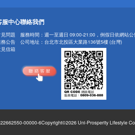
送
客服中心
聯絡我們
請小心！
常見問題
服務時間：
週一至週日 09:00-21:00，例假日依網站
服務公告
公司地址：
台北市北投區大業路136號5樓 (台灣)
意見信箱
662550-00000-6
Copyright©2026 Uni-Prosperity Lifestyle Co