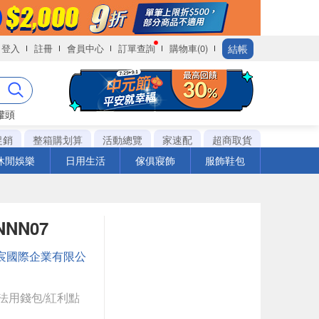
結帳
登入
註冊
會員中心
訂單查詢
購物車(0)
罐頭
促銷
整箱購划算
活動總覽
家速配
超商取貨
休閒娛樂
日用生活
傢俱寢飾
服飾鞋包
NNN07
宸國際企業有限公
法用錢包/紅利點