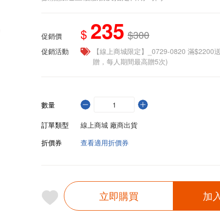
235
$
$300
促銷價
促銷活動
【線上商城限定】_0729-0820 滿$2200
贈，每人期間最高贈5次)
數量
訂單類型
線上商城 廠商出貨
折價券
查看適用折價券
立即購買
加