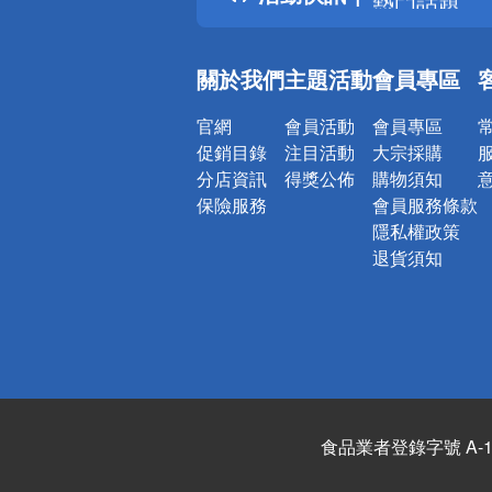
銀行優惠
偏遠地區配
關於我們
主題活動
會員專區
詐騙網頁！
官網
會員活動
會員專區
促銷目錄
注目活動
大宗採購
分店資訊
得獎公佈
購物須知
保險服務
會員服務條款
隱私權政策
退貨須知
食品業者登錄字號 A-122