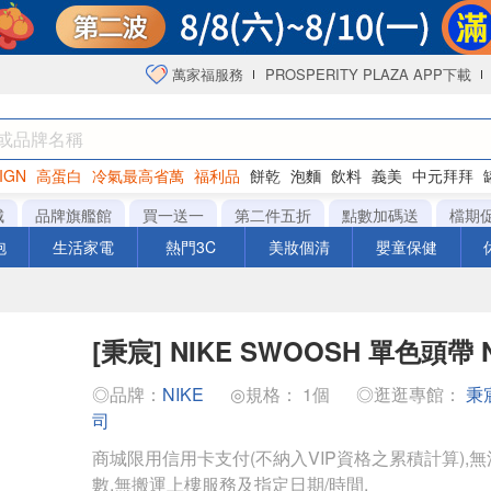
萬家福服務
PROSPERITY PLAZA APP下載
IGN
高蛋白
冷氣最高省萬
福利品
餅乾
泡麵
飲料
義美
中元拜拜
咖啡
城
品牌旗艦館
買一送一
第二件五折
點數加碼送
檔期
泡
生活家電
熱門3C
美妝個清
嬰童保健
[秉宸] NIKE SWOOSH 單色頭帶 
◎品牌：
NIKE
◎規格： 1個
◎逛逛專館：
秉
司
商城限用信用卡支付(不納入VIP資格之累積計算),無
數,無搬運上樓服務及指定日期/時間.