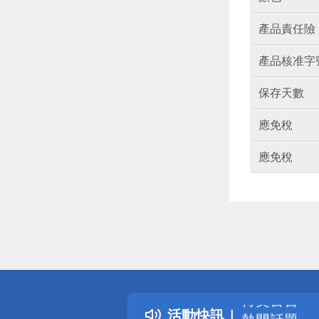
產品責任險
產品核准字
保存天數
應免稅
應免稅
偏遠地區配
詐騙網頁！
得獎公告
活動快訊
熱門話題