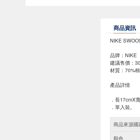
商品資訊
NIKE SWO
品牌：NIKE
建議售價：30
材質：70%棉,
產品詳情
．長17cmX寬
．單入裝。
商品來源國
顏色