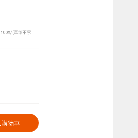
送100點(單筆不累
入購物車