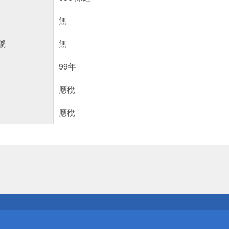
無
號
無
99年
應稅
應稅
送
請小心！