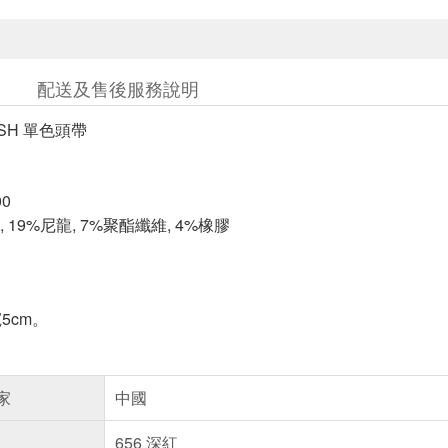
配送及售後服務說明
OSH 單色頭帶
0
 19%尼龍, 7%聚酯纖維, 4%橡膠
5cm。
家
中國
656 深紅