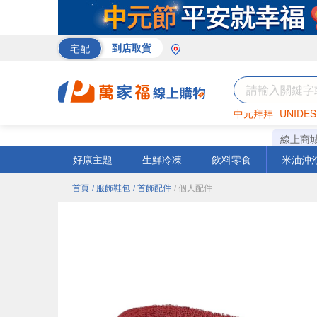
宅配
到店取貨
中元拜拜
UNIDES
米
巧克力
衛生紙
線上商
好康主題
生鮮冷凍
飲料零食
米油沖
首頁
/ 服飾鞋包
/ 首飾配件
/ 個人配件