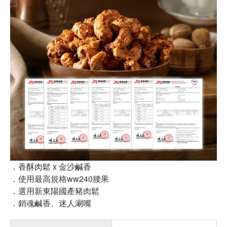
．香酥肉鬆 x 金沙鹹香
．使用最高規格ww240腰果
．選用新東陽國產豬肉鬆
．銷魂鹹香、迷人涮嘴