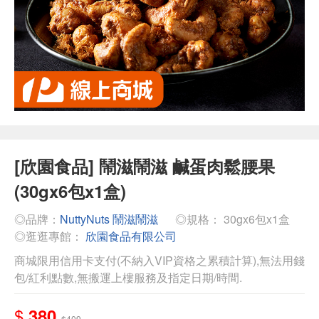
[欣園食品] 鬧滋鬧滋 鹹蛋肉鬆腰果
(30gx6包x1盒)
◎品牌：
NuttyNuts 鬧滋鬧滋
◎規格： 30gx6包x1盒
◎逛逛專館：
欣園食品有限公司
商城限用信用卡支付(不納入VIP資格之累積計算),無法用錢
包/紅利點數,無搬運上樓服務及指定日期/時間.
$
380
$409