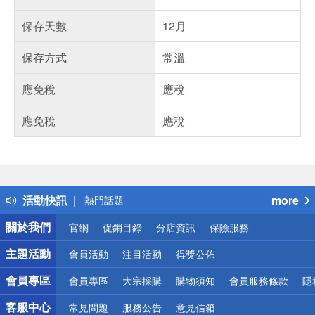
保存天數
12月
保存方式
常溫
應免稅
應稅
應免稅
應稅
偏遠地區配送
詐騙網頁！請小心！
得獎公告
活動快訊
more
熱門話題
銀行優惠
關於我們
官網
促銷目錄
分店資訊
保險服務
偏遠地區配送
詐騙網頁！請小心！
主題活動
會員活動
注目活動
得獎公佈
會員專區
會員專區
大宗採購
購物須知
會員服務條款
隱
客服中心
常見問題
服務公告
意見信箱