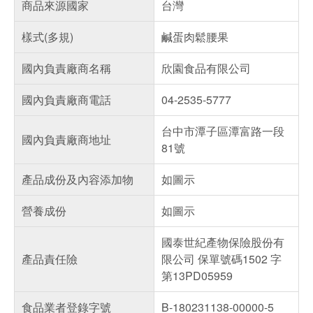
商品來源國家
台灣
樣式(多規)
鹹蛋肉鬆腰果
國內負責廠商名稱
欣園食品有限公司
國內負責廠商電話
04-2535-5777
台中市潭子區潭富路一段
國內負責廠商地址
81號
產品成份及內容添加物
如圖示
營養成份
如圖示
國泰世紀產物保險股份有
產品責任險
限公司 保單號碼1502 字
第13PD05959
食品業者登錄字號
B-180231138-00000-5