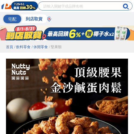
宅配
到店取貨
首頁
/ 飲料零食
/ 休閒零食
/ 堅果類