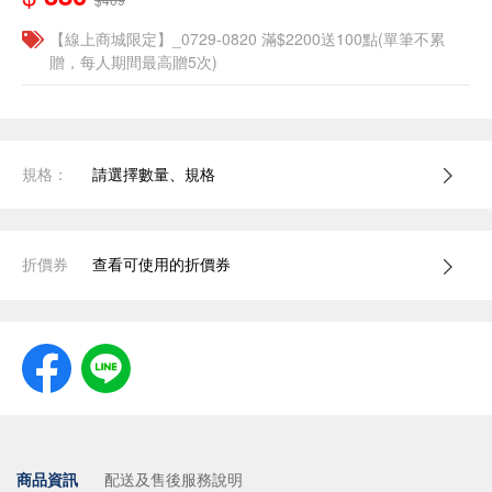
【線上商城限定】_0729-0820 滿$2200送100點(單筆不累
贈，每人期間最高贈5次)
規格：
請選擇數量、規格
折價券
查看可使用的折價券
商品資訊
配送及售後服務說明