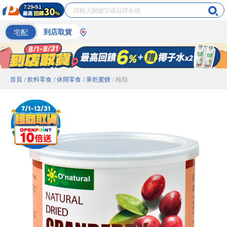
宅配
到店取貨
首頁
/ 飲料零食
/ 休閒零食
/ 果乾蜜餞
/ 梅類