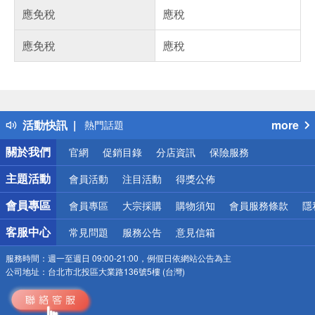
應免稅
應稅
應免稅
應稅
偏遠地區配送
詐騙網頁！請小心！
得獎公告
活動快訊
more
熱門話題
銀行優惠
關於我們
官網
促銷目錄
分店資訊
保險服務
偏遠地區配送
詐騙網頁！請小心！
主題活動
會員活動
注目活動
得獎公佈
會員專區
會員專區
大宗採購
購物須知
會員服務條款
隱
客服中心
常見問題
服務公告
意見信箱
服務時間：
週一至週日 09:00-21:00，例假日依網站公告為主
公司地址：
台北市北投區大業路136號5樓 (台灣)