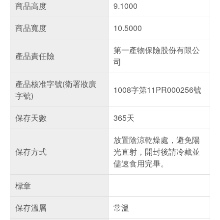
商品高度
9.1000
商品寬度
10.5000
第一產物保險股份有限公
產品責任險
司
產品核准字號(衛署妝廣
1008字第11PR000256號
字號)
保存天數
365天
放置陰涼乾燥處，避免陽
保存方式
光直射，開封後請冷藏並
儘速食用完畢。
標章
保存溫層
常溫