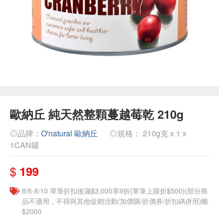
歐納丘 純天然整顆蔓越莓乾 210g
◎品牌：
O'natural 歐納丘
◎規格： 210g克 x 1 x
1CAN罐
$
199
8/8-8/10 單筆折扣後滿$2,000享9折(單筆上限折$500)(部分商
品不適用，不得與其他促銷活動/加價購/折價券/折扣碼併用)離
$2000