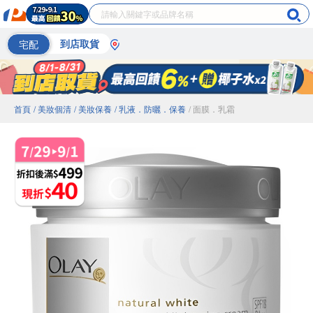
宅配
到店取貨
首頁
/ 美妝個清
/ 美妝保養
/ 乳液．防曬．保養
/ 面膜．乳霜