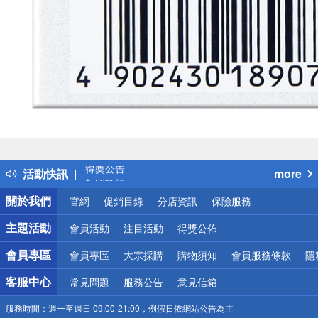
偏遠地區配送
詐騙網頁！請小心！
得獎公告
活動快訊
more
熱門話題
銀行優惠
關於我們
官網
促銷目錄
分店資訊
保險服務
偏遠地區配送
詐騙網頁！請小心！
主題活動
會員活動
注目活動
得獎公佈
會員專區
會員專區
大宗採購
購物須知
會員服務條款
隱
客服中心
常見問題
服務公告
意見信箱
服務時間：
週一至週日 09:00-21:00，例假日依網站公告為主