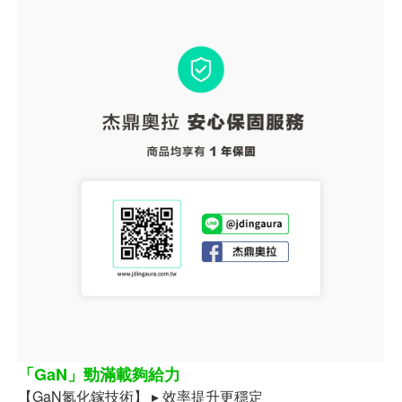
「GaN」勁滿載夠給力
【GaN氮化鎵技術】 ▸ 效率提升更穩定