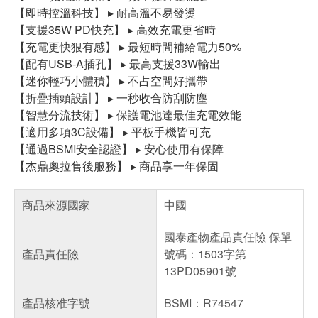
【即時控溫科技】 ▸ 耐高溫不易發燙
【支援35W PD快充】 ▸ 高效充電更省時
【充電更快狠有感】 ▸ 最短時間補給電力50%
【配有USB-A插孔】 ▸ 最高支援33W輸出
【迷你輕巧小體積】 ▸ 不占空間好攜帶
【折疊插頭設計】 ▸ 一秒收合防刮防塵
【智慧分流技術】 ▸ 保護電池達最佳充電效能
【適用多項3C設備】 ▸ 平板手機皆可充
【通過BSMI安全認證】 ▸ 安心使用有保障
【杰鼎奧拉售後服務】 ▸ 商品享一年保固
商品來源國家
中國
國泰產物產品責任險 保單
產品責任險
號碼：1503字第
13PD05901號
產品核准字號
BSMI：R74547