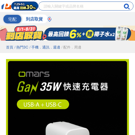
宅配
到店取貨
首頁
/ 熱門3C
/ 手機．通訊．週邊
/ 配件．周邊