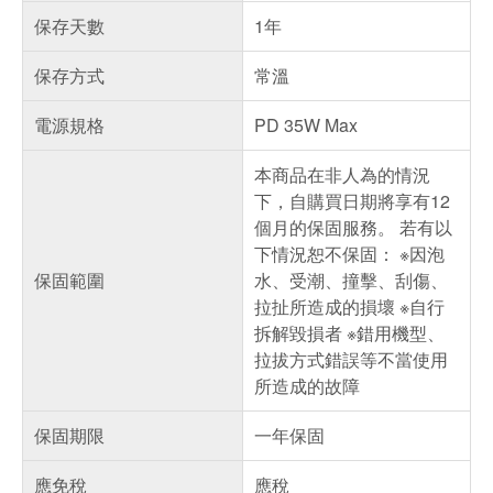
保存天數
1年
保存方式
常溫
電源規格
PD 35W Max
本商品在非人為的情況
下，自購買日期將享有12
個月的保固服務。 若有以
下情況恕不保固： ※因泡
保固範圍
水、受潮、撞擊、刮傷、
拉扯所造成的損壞 ※自行
拆解毀損者 ※錯用機型、
拉拔方式錯誤等不當使用
所造成的故障
保固期限
一年保固
應免稅
應稅