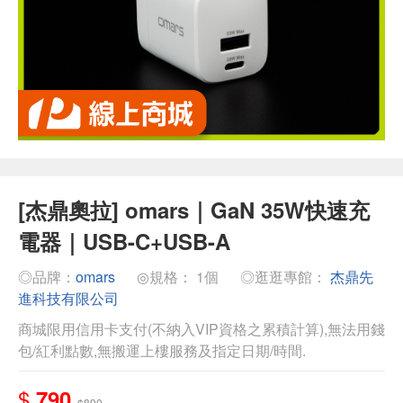
[杰鼎奧拉] omars｜GaN 35W快速充
電器｜USB-C+USB-A
◎品牌：
omars
◎規格： 1個
◎逛逛專館：
杰鼎先
進科技有限公司
商城限用信用卡支付(不納入VIP資格之累積計算),無法用錢
包/紅利點數,無搬運上樓服務及指定日期/時間.
$
790
$890