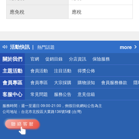
應免稅
應稅
偏遠地區配送
詐騙網頁！請小心！
得獎公告
活動快訊
more
熱門話題
銀行優惠
關於我們
官網
促銷目錄
分店資訊
保險服務
偏遠地區配送
詐騙網頁！請小心！
主題活動
會員活動
注目活動
得獎公佈
會員專區
會員專區
大宗採購
購物須知
會員服務條款
隱
客服中心
常見問題
服務公告
意見信箱
服務時間：
週一至週日 09:00-21:00，例假日依網站公告為主
公司地址：
台北市北投區大業路136號5樓 (台灣)