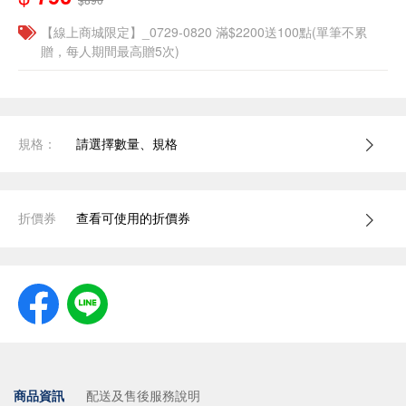
【線上商城限定】_0729-0820 滿$2200送100點(單筆不累
贈，每人期間最高贈5次)
規格：
請選擇數量、規格
折價券
查看可使用的折價券
商品資訊
配送及售後服務說明