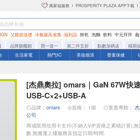
萬家福服務
PROSPERITY PLAZA APP下載
IGN
父親節送禮
冷氣最高省萬
福利品
餅乾
泡麵
飲料
中元拜拜
義
衛生紙
城
品牌旗艦館
買一送一
第二件五折
點數加碼送
檔期
泡
生活家電
熱門3C
美妝個清
嬰童保健
[杰鼎奧拉] omars｜GaN 67W
USB-C×2+USB-A
◎品牌：
omars
◎規格： 1個
◎逛逛專館：
杰
公司
商城限用信用卡支付(不納入VIP資格之累積計算),無
數,無搬運上樓服務及指定日期/時間.