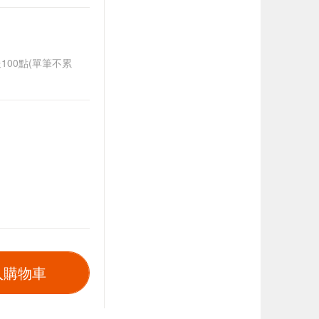
送100點(單筆不累
入購物車