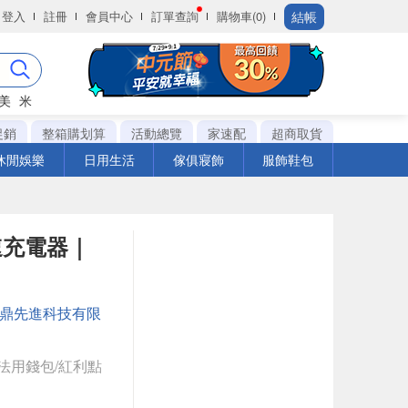
結帳
登入
註冊
會員中心
訂單查詢
購物車(0)
美
米
促銷
整箱購划算
活動總覽
家速配
超商取貨
休閒娛樂
日用生活
傢俱寢飾
服飾鞋包
快速充電器｜
鼎先進科技有限
法用錢包/紅利點