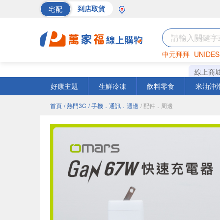
宅配
到店取貨
中元拜拜
UNIDES
海苔
巧克力
罐頭
線上商
好康主題
生鮮冷凍
飲料零食
米油沖
首頁
/ 熱門3C
/ 手機．通訊．週邊
/ 配件．周邊