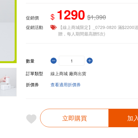
1290
$
$1,390
促銷價
促銷活動
【線上商城限定】_0729-0820 滿$2200
贈，每人期間最高贈5次)
數量
訂單類型
線上商城 廠商出貨
折價券
查看適用折價券
立即購買
加