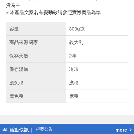
貨為主
※ 本產品文案若有變動敬請參照實際商品為準
容量
300g克
商品來源國家
義大利
保存天數
2年
保存溫層
冷凍
應免稅
應稅
應免稅
應稅
偏遠地區配送
詐騙網頁！請小心！
得獎公告
活動快訊
more
熱門話題