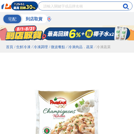
宅配
到店取貨
首頁
/ 生鮮冷凍
/ 冷凍調理
/ 微波餐點
/ 冷凍肉品．蔬菜
/ 冷凍蔬菜