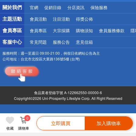
銀行優惠
關於我們
官網
促銷目錄
分店資訊
保險服務
偏遠地區配送
詐騙網頁！請小心！
主題活動
會員活動
注目活動
得獎公佈
會員專區
會員專區
大宗採購
購物須知
會員服務條款
隱
客服中心
常見問題
服務公告
意見信箱
服務時間：
週一至週日 09:00-21:00，例假日依網站公告為主
公司地址：
台北市北投區大業路136號5樓 (台灣)
食品業者登錄字號 A-122662550-00000-6
Copyright©2026 Uni-Prosperity Lifestyle Corp. All Right Reserved
0
立即購買
加入購物車
收藏
購物車