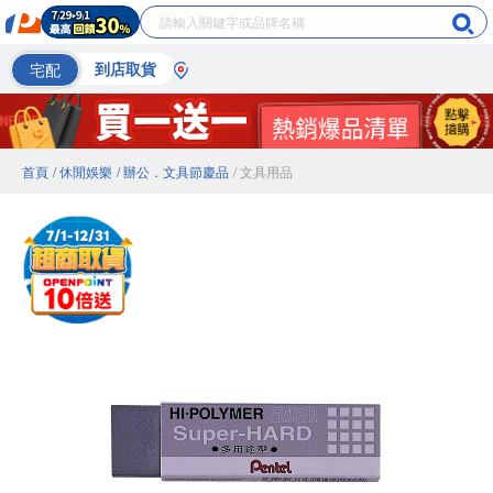
宅配
到店取貨
首頁
/ 休閒娛樂
/ 辦公．文具節慶品
/ 文具用品