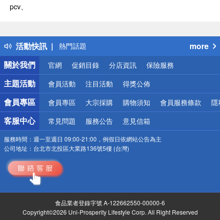
pcv、
偏遠地區配送
詐騙網頁！請小心！
得獎公告
活動快訊
more
熱門話題
銀行優惠
關於我們
官網
促銷目錄
分店資訊
保險服務
偏遠地區配送
詐騙網頁！請小心！
主題活動
會員活動
注目活動
得獎公佈
會員專區
會員專區
大宗採購
購物須知
會員服務條款
隱
客服中心
常見問題
服務公告
意見信箱
服務時間：
週一至週日 09:00-21:00，例假日依網站公告為主
公司地址：
台北市北投區大業路136號5樓 (台灣)
食品業者登錄字號 A-122662550-00000-6
Copyright©2026 Uni-Prosperity Lifestyle Corp. All Right Reserved