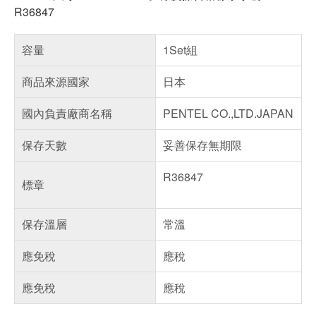
R36847
容量
1Set組
商品來源國家
日本
國內負責廠商名稱
PENTEL CO.,LTD.JAPAN
保存天數
妥善保存無期限
R36847
標章
保存溫層
常溫
應免稅
應稅
應免稅
應稅