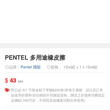
PENTEL 多用途橡皮擦
◎品牌：
Pentel 飛龍
◎規格： 1Set組 x 1 x 1Set組
$
43
$44
即日起-9/1 不限金額下單贈$200券(單筆不累贈，請注意訂單
如使用折價券/折扣碼則不符贈送資格，贈送之折價券消費指定
品滿$2,000可折，不得與其他優惠活動合併使用)