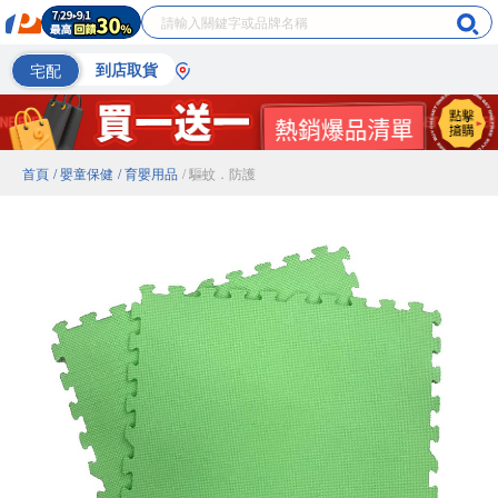
宅配
到店取貨
首頁
/ 嬰童保健
/ 育嬰用品
/ 驅蚊．防護