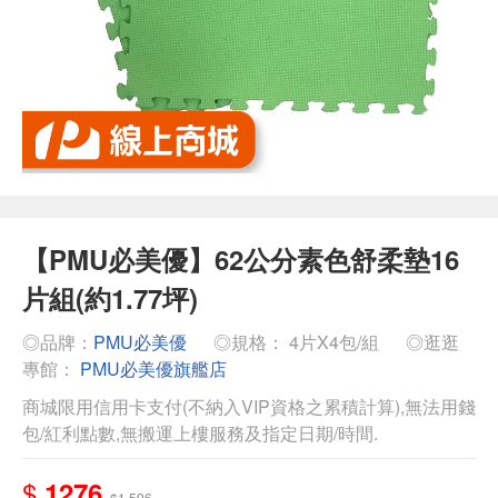
【PMU必美優】62公分素色舒柔墊16
片組(約1.77坪)
◎品牌：
PMU必美優
◎規格： 4片X4包/組
◎逛逛
專館：
PMU必美優旗艦店
商城限用信用卡支付(不納入VIP資格之累積計算),無法用錢
包/紅利點數,無搬運上樓服務及指定日期/時間.
$
1276
$1,596