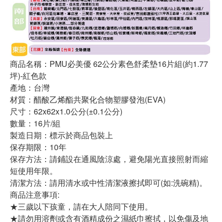
商品名稱：PMU必美優 62公分素色舒柔墊16片組(約1.77
坪)-紅色款
產地：台灣
材質：醋酸乙烯酯共聚化合物塑膠發泡(EVA)
尺寸：62x62x1.0公分(±0.1公分)
數量：16片/組
製造日期：標示於商品包裝上
保存期限：10年
保存方法：請鋪設在通風陰涼處，避免陽光直接照射而縮
短使用年限。
清潔方法：請用清水或中性清潔液擦拭即可(如:洗碗精)。
商品注意事項:
★三歲以下孩童，請在大人陪同下使用。
★請勿用溶劑或含有酒精成份之濕紙巾擦拭，以免傷及地