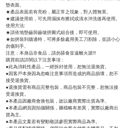
墊表面。
★產品表面若有亮粉，屬正常之現象，對人體無害。
★建議使用前，可先用濕抹布擦拭或清水沖洗後再使用。
使用方法:
★請依地墊齒與齒做拼圖式組合後，即可使用。
★如拼裝到牆邊時，可將多餘處用美工刀割除，並請小心
勿傷到手。
注意：本身品非食品，請勿舔食並遠離火源!!!
購買前請詳閱以下注意事項 :
●此為消耗性產品，一經拆封使用，恕無法退換貨。
●因客戶本身因為忽略注意事項而造成的商品損壞，恕不
接受退換貨。
●退換貨需有商品完整包裝，商品包裝不完整，恕無法接
受退換貨。
●本產品因廠商會換包裝，故以廠商實際出貨為準。
●本產品網頁因拍攝關係，圖檔略有差異，實際以廠商出
貨為主。
●本產品文案若有變動敬請參照實際商品為準。