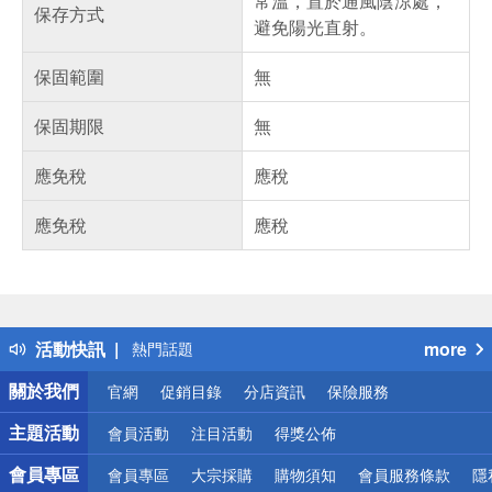
常溫，置於通風陰涼處，
保存方式
避免陽光直射。
保固範圍
無
保固期限
無
應免稅
應稅
應免稅
應稅
偏遠地區配送
詐騙網頁！請小心！
得獎公告
活動快訊
more
熱門話題
銀行優惠
關於我們
官網
促銷目錄
分店資訊
保險服務
偏遠地區配送
詐騙網頁！請小心！
主題活動
會員活動
注目活動
得獎公佈
會員專區
會員專區
大宗採購
購物須知
會員服務條款
隱