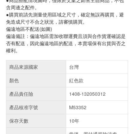
●商品搭配情境圖時，僅限於文案之銷售主體商品，不包
含周邊之配件。
●購買前請先測量使用區域之尺寸，確定無誤再購買，避
免造成尺寸不合之狀況，請審慎購買。
偏遠地區不配送(如圖)
偏遠備註：偏遠地區需加收聯運費且須與合作貨運確認是
否有配送，因此偏遠地區的配送，本賣場保有出貨與否之
權利。
商品來源國家
台灣
顏色
紅色款
產品責任險
1408-132050312
產品核准字號
M53352
保存天數
10年