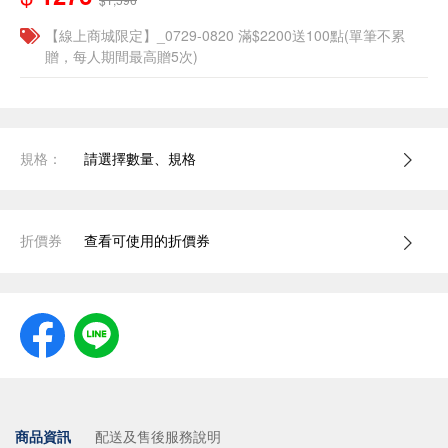
【線上商城限定】_0729-0820 滿$2200送100點(單筆不累
贈，每人期間最高贈5次)
規格：
請選擇數量、規格
折價券
查看可使用的折價券
商品資訊
配送及售後服務說明