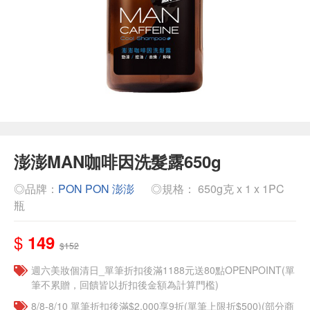
澎澎MAN咖啡因洗髮露650g
◎品牌：
PON PON 澎澎
◎規格： 650g克 x 1 x 1PC
瓶
$
149
$152
週六美妝個清日_單筆折扣後滿1188元送80點OPENPOINT(單
筆不累贈，回饋皆以折扣後金額為計算門檻)
8/8-8/10 單筆折扣後滿$2,000享9折(單筆上限折$500)(部分商