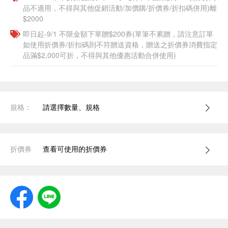
品不適用，不得與其他促銷活動/加價購/折價券/折扣碼併用)離
$2000
即日起-9/1 不限金額下單贈$200券(單筆不累贈，請注意訂單
如使用折價券/折扣碼則不符贈送資格，贈送之折價券消費指定
品滿$2,000可折，不得與其他優惠活動合併使用)
規格：
請選擇數量、規格
折價券
查看可使用的折價券