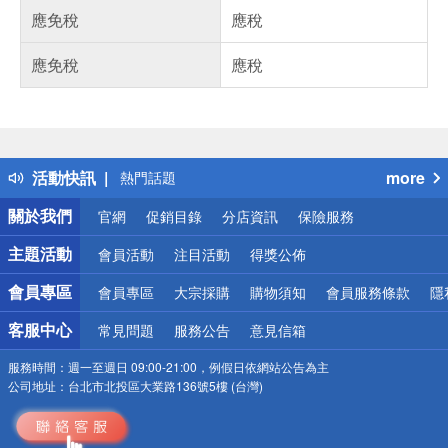
應免稅
應稅
應免稅
應稅
偏遠地區配送
詐騙網頁！請小心！
得獎公告
活動快訊
more
熱門話題
銀行優惠
關於我們
官網
促銷目錄
分店資訊
保險服務
偏遠地區配送
詐騙網頁！請小心！
主題活動
會員活動
注目活動
得獎公佈
會員專區
會員專區
大宗採購
購物須知
會員服務條款
隱
客服中心
常見問題
服務公告
意見信箱
服務時間：
週一至週日 09:00-21:00，例假日依網站公告為主
公司地址：
台北市北投區大業路136號5樓 (台灣)