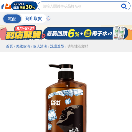
宅配
到店取貨
首頁
/ 美妝個清
/ 個人清潔
/ 洗護造型
/ 功能性洗髮精