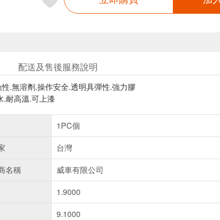
配送及售後服務說明
蝕性.無溶劑.操作安全.透明具彈性.強力膠
水.耐高溫.可上漆
1PC個
家
台灣
商名稱
威車有限公司
1.9000
9.1000