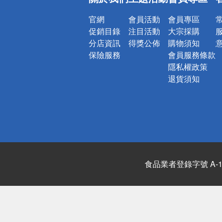
詐騙網頁！
官網
會員活動
會員專區
促銷目錄
注目活動
大宗採購
分店資訊
得獎公佈
購物須知
保險服務
會員服務條款
隱私權政策
退貨須知
食品業者登錄字號 A-122