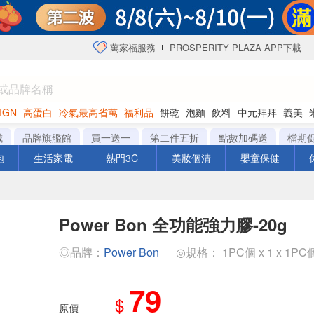
萬家福服務
PROSPERITY PLAZA APP下載
IGN
高蛋白
冷氣最高省萬
福利品
餅乾
泡麵
飲料
中元拜拜
義美
海苔
城
品牌旗艦館
買一送一
第二件五折
點數加碼送
檔期
泡
生活家電
熱門3C
美妝個清
嬰童保健
Power Bon 全功能強力膠-20g
◎品牌：
Power Bon
◎規格： 1PC個 x 1 x 1PC
79
$
原價