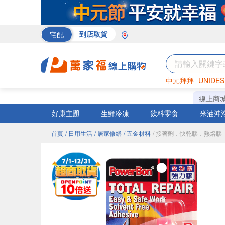
宅配
到店取貨
中元拜拜
UNIDES
巧克力
罐頭
咖啡
線上商
好康主題
生鮮冷凍
飲料零食
米油沖
首頁
/ 日用生活
/ 居家修繕
/ 五金材料
/ 接著劑．快乾膠．熱熔膠