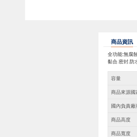
商品資訊
全功能:無腐
黏合.密封.防
容量
商品來源國
國內負責廠
商品高度
商品寬度