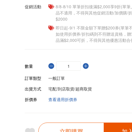
促銷活動
8/8-8/10 單筆折扣後滿$2,000享9折(單
品不適用，不得與其他促銷活動/加價購/折
$2000
即日起-9/1 不限金額下單贈$200券(單
如使用折價券/折扣碼則不符贈送資格，
品滿$2,000可折，不得與其他優惠活動合
數量
訂單類型
一般訂單
出貨方式
宅配/到店取貨/超商取貨
折價券
查看適用折價券
立即購買
加