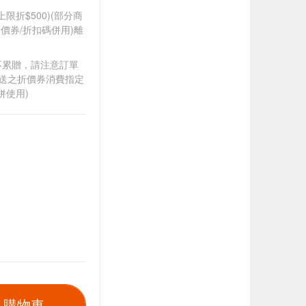
筆上限折$500)(部分商
價券/折扣碼併用)離
筆不累贈，請注意訂單
贈送之折價券消費指定
併使用)
入購物車