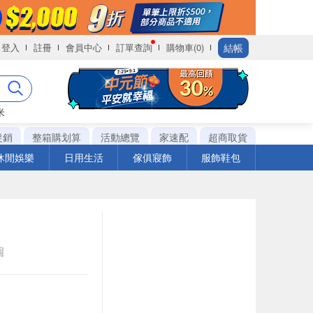
結帳
登入
註冊
會員中心
訂單查詢
購物車(0)
米
促銷
整箱購划算
活動總覽
家速配
超商取貨
休閒娛樂
日用生活
傢俱寢飾
服飾鞋包
個