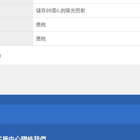
儲存20度c.勿陽光照射
應稅
應稅
物
送
請小心！
送
客服中心
聯絡我們