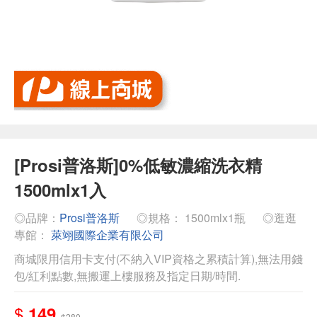
[Prosi普洛斯]0%低敏濃縮洗衣精
1500mlx1入
◎品牌：
Prosi普洛斯
◎規格： 1500mlx1瓶
◎逛逛
專館：
萊翊國際企業有限公司
商城限用信用卡支付(不納入VIP資格之累積計算),無法用錢
包/紅利點數,無搬運上樓服務及指定日期/時間.
$
149
$280