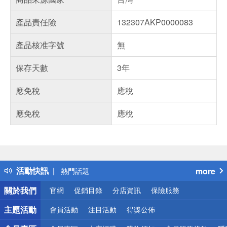
產品責任險
132307AKP0000083
產品核准字號
無
保存天數
3年
應免稅
應稅
應免稅
應稅
偏遠地區配送
詐騙網頁！請小心！
得獎公告
活動快訊
more
熱門話題
銀行優惠
關於我們
官網
促銷目錄
分店資訊
保險服務
偏遠地區配送
詐騙網頁！請小心！
主題活動
會員活動
注目活動
得獎公佈