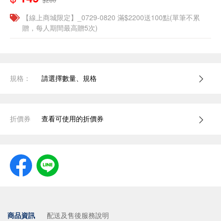
【線上商城限定】_0729-0820 滿$2200送100點(單筆不累
贈，每人期間最高贈5次)
規格：
請選擇數量、規格
折價券
查看可使用的折價券
商品資訊
配送及售後服務說明