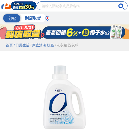
宅配
到店取貨
首頁
/ 日用生活
/ 家庭清潔 殺蟲
/ 洗衣精 洗衣球