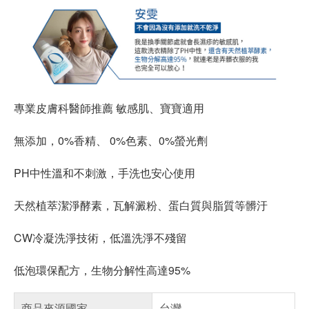
專業皮膚科醫師推薦 敏感肌、寶寶適用
無添加，0%香精、 0%色素、0%螢光劑
PH中性溫和不刺激，手洗也安心使用
天然植萃潔淨酵素，瓦解澱粉、蛋白質與脂質等髒汙
CW冷凝洗淨技術，低溫洗淨不殘留
低泡環保配方，生物分解性高達95%
商品來源國家
台灣