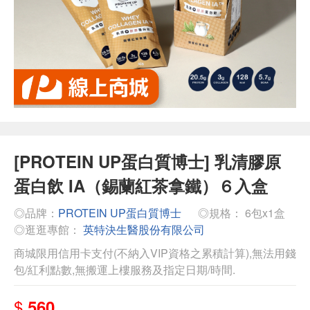
[PROTEIN UP蛋白質博士] 乳清膠原
蛋白飲 IA（錫蘭紅茶拿鐵）６入盒
◎品牌：
PROTEIN UP蛋白質博士
◎規格： 6包x1盒
◎逛逛專館：
英特決生醫股份有限公司
商城限用信用卡支付(不納入VIP資格之累積計算),無法用錢
包/紅利點數,無搬運上樓服務及指定日期/時間.
$
560