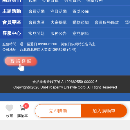
偏遠地區配送
詐騙網頁！請小心！
主題活動
會員活動
注目活動
得獎公佈
會員專區
會員專區
大宗採購
購物須知
會員服務條款
隱
客服中心
常見問題
服務公告
意見信箱
服務時間：
週一至週日 09:00-21:00，例假日依網站公告為主
公司地址：
台北市北投區大業路136號5樓 (台灣)
食品業者登錄字號 A-122662550-00000-6
Copyright©2026 Uni-Prosperity Lifestyle Corp. All Right Reserved
0
立即購買
加入購物車
收藏
購物車