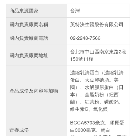
商品來源國家
台灣
國內負責廠商名稱
英特決生醫股份有限公司
國內負責廠商電話
02-2248-7566
台北市中山區南京東路2段
國內負責廠商地址
150號11樓
濃縮乳清蛋白（濃縮乳清
蛋白、大豆卵磷脂。美
國）、水解膠原蛋白（日
產品成份及內容添加物
本）、全脂奶粉（紐西
蘭）、紅茶粉、碳酸鈣、
維生素C、氧化鎂
BCCA5703毫克、膠原蛋
營養成份
白3000毫克、蛋白