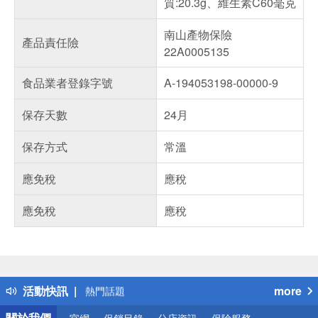
質:20.3g、維生素C60毫克
南山產物保險
產品責任險
22A0005135
食品業者登錄字號
A-194053198-00000-9
保存天數
24月
保存方式
常溫
應免稅
應稅
應免稅
應稅
偏遠地區配送
詐騙網頁！請小心！
得獎公告
活動快訊
more
熱門話題
銀行優惠
關於我們
官網
促銷目錄
分店資訊
保險服務