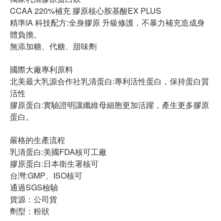
CCAA 220%補充 膠原核心胺基酸EX PLUS
精準IA 科技配方:全身膠原 升級修護，不暴力補充造成身
體負擔。
無添加糖、代糖、甜味劑
國際大廠專利原料
北美最大乳源合作社乳清蛋白:專利活性蛋白，保持蛋白質
活性
膠原蛋白:實驗證明讓纖維母細胞更加活躍，產生更多膠原
蛋白。
嚴格的生產流程
乳清蛋白:美國FDA核可工廠
膠原蛋白:日本衛生署核可
台灣:GMP、ISO核可
通過SGS檢驗
貨源：公司貨
劑型：粉狀