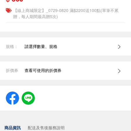
【線上商城限定】_0729-0820 滿$2200送100點(單筆不累
贈，每人期間最高贈5次)
規格：
請選擇數量、規格
折價券
查看可使用的折價券
商品資訊
配送及售後服務說明