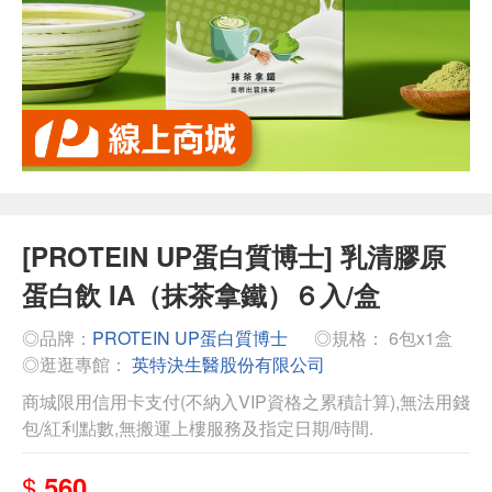
[PROTEIN UP蛋白質博士] 乳清膠原
蛋白飲 IA（抹茶拿鐵）６入/盒
◎品牌：
PROTEIN UP蛋白質博士
◎規格： 6包x1盒
◎逛逛專館：
英特決生醫股份有限公司
商城限用信用卡支付(不納入VIP資格之累積計算),無法用錢
包/紅利點數,無搬運上樓服務及指定日期/時間.
$
560