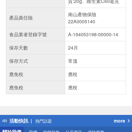
質:20g、維生素C60毫克
南山產物保險
產品責任險
22A0005140
食品業者登錄字號
A-194053198-00000-14
保存天數
24月
保存方式
常溫
應免稅
應稅
應免稅
應稅
偏遠地區配送
詐騙網頁！請小心！
得獎公告
活動快訊
more
熱門話題
銀行優惠
關於我們
官網
促銷目錄
分店資訊
保險服務