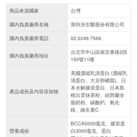
商品來源國家
台灣
國內負責廠商名稱
英特決生醫股份有限公司
國內負責廠商電話
02-2248-7566
台北市中山區南京東路2段
國內負責廠商地址
150號11樓
美國濃縮乳清蛋白 (濃縮乳
清蛋白、大豆卵磷脂)、日
本水解膠原蛋白、日本島
產品成份及內容添加物
根出雲抹茶粉、紐西蘭全
脂奶粉、碳酸鈣、氧化
鎂、維生素C
BCCA5000毫克、膠原蛋
營養成份
白3000毫克、蛋白