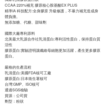
CCAA 220%補充 膠原核心胺基酸EX PLUS
精準IA 科技配方:全身膠原 升級修護，不暴力補充造成身
體負擔。
無添加糖、代糖、甜味劑
國際大廠專利原料
北美最大乳源合作社乳清蛋白:專利活性蛋白，保持蛋白質
活性
膠原蛋白:實驗證明讓纖維母細胞更加活躍，產生更多膠原
蛋白。
嚴格的生產流程
乳清蛋白:美國FDA核可工廠
膠原蛋白:日本衛生署核可
台灣:GMP、ISO核可
通過SGS檢驗
貨源：公司貨
劑型：粉狀