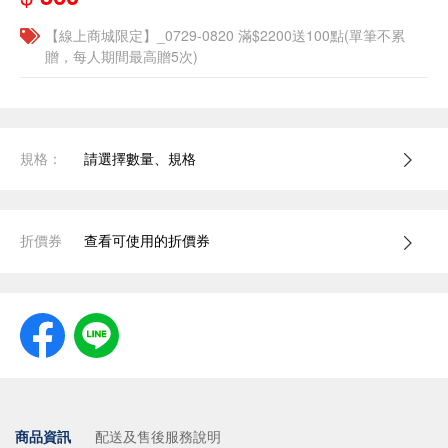
【線上商城限定】_0729-0820 滿$2200送100點(單筆不累
贈，每人期間最高贈5次)
規格：
請選擇數量、規格
折價券
查看可使用的折價券
商品資訊
配送及售後服務說明