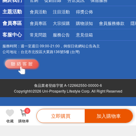
偏遠地區配送
詐騙網頁！請小心！
主題活動
會員活動
注目活動
得獎公佈
會員專區
會員專區
大宗採購
購物須知
會員服務條款
隱
客服中心
常見問題
服務公告
意見信箱
服務時間：
週一至週日 09:00-21:00，例假日依網站公告為主
公司地址：
台北市北投區大業路136號5樓 (台灣)
食品業者登錄字號 A-122662550-00000-6
Copyright©2026 Uni-Prosperity Lifestyle Corp. All Right Reserved
0
立即購買
加入購物車
收藏
購物車