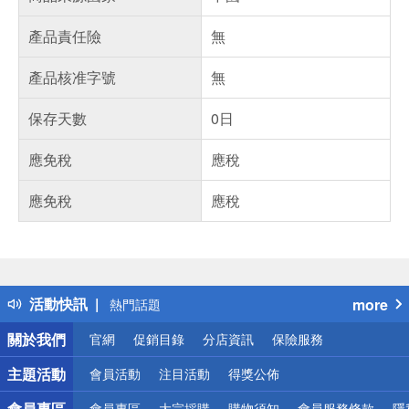
產品責任險
無
產品核准字號
無
保存天數
0日
應免稅
應稅
應免稅
應稅
偏遠地區配送
詐騙網頁！請小心！
得獎公告
活動快訊
more
熱門話題
銀行優惠
關於我們
官網
促銷目錄
分店資訊
保險服務
偏遠地區配送
詐騙網頁！請小心！
主題活動
會員活動
注目活動
得獎公佈
會員專區
會員專區
大宗採購
購物須知
會員服務條款
隱