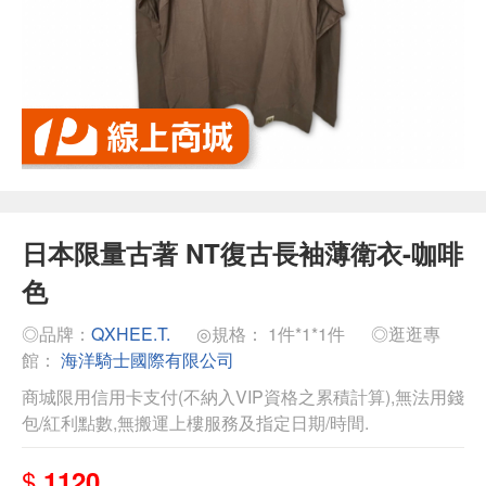
日本限量古著 NT復古長袖薄衛衣-咖啡
色
◎品牌：
QXHEE.T.
◎規格： 1件*1*1件
◎逛逛專
館：
海洋騎士國際有限公司
商城限用信用卡支付(不納入VIP資格之累積計算),無法用錢
包/紅利點數,無搬運上樓服務及指定日期/時間.
$
1120