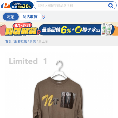
宅配
到店取貨
首頁
/ 服飾鞋包
/ 男裝
/ 男上著