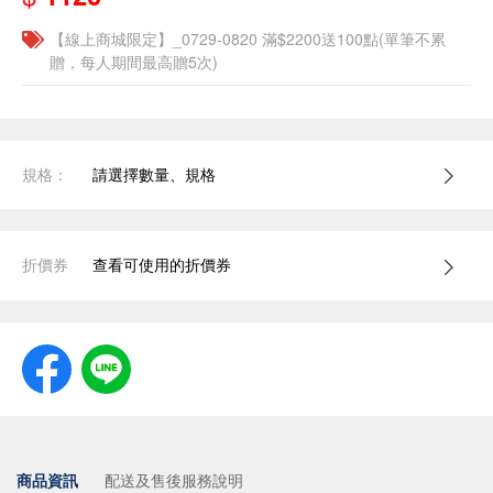
【線上商城限定】_0729-0820 滿$2200送100點(單筆不累
贈，每人期間最高贈5次)
規格：
請選擇數量、規格
折價券
查看可使用的折價券
商品資訊
配送及售後服務說明