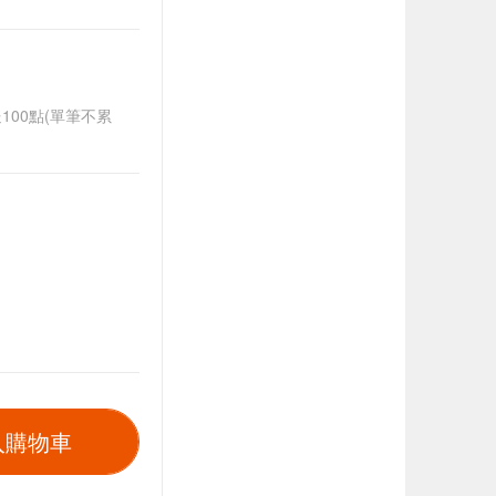
送100點(單筆不累
入購物車