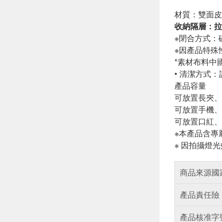
材質：雙面皮
收納隔層：拉
※閉合方式：
※因產品特殊
*素材布料中
• 清潔方式
產品容量
可放置長夾、
可放置手機、
可放置口紅、
※本產品含專
※ 因拍攝燈
商品來源國
產品責任險
產品核准字