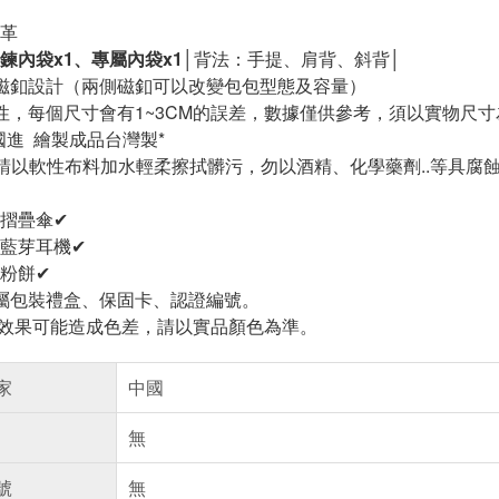
革
鍊內袋x1、專屬內袋x1
│背法：手提、肩背、斜背│
磁釦設計（兩側磁釦可以改變包包型態及容量）
性，每個尺寸會有1~3CM的誤差，數據僅供參考，須以實物尺寸
國進 繪製成品台灣製*
：請以軟性布料加水輕柔擦拭髒污，勿以酒精、化學藥劑..等具腐
摺疊傘✔
藍芽耳機✔
粉餅✔
屬包裝禮盒、保固卡、認證編號。
光效果可能造成色差，請以實品顏色為準。
家
中國
無
號
無