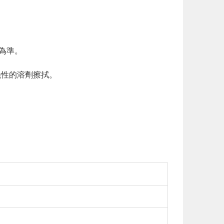
為準。
蝕性的溶劑擦拭。