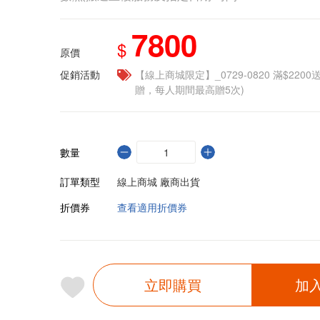
7800
$
原價
促銷活動
【線上商城限定】_0729-0820 滿$2200
贈，每人期間最高贈5次)
數量
訂單類型
線上商城 廠商出貨
折價券
查看適用折價券
立即購買
加