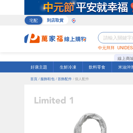
宅配
到店取貨
中元拜拜
UNIDES
米
巧克力
衛生紙
線上商
好康主題
生鮮冷凍
飲料零食
米油沖
首頁
/ 服飾鞋包
/ 首飾配件
/ 個人配件