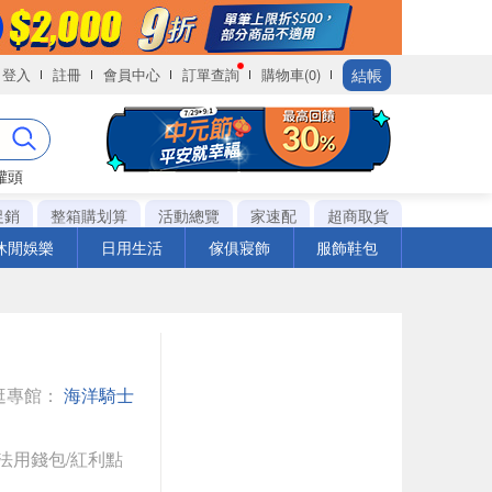
結帳
登入
註冊
會員中心
訂單查詢
購物車(0)
罐頭
促銷
整箱購划算
活動總覽
家速配
超商取貨
休閒娛樂
日用生活
傢俱寢飾
服飾鞋包
逛專館：
海洋騎士
法用錢包/紅利點