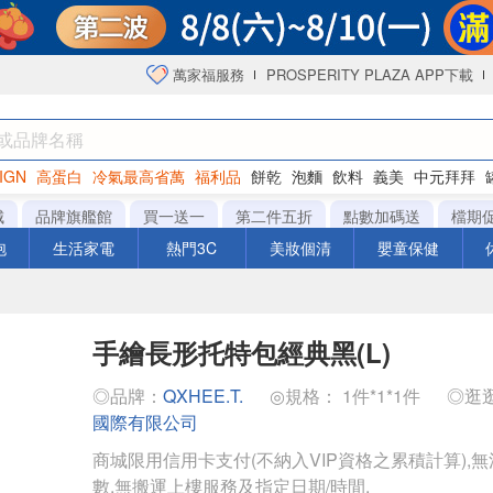
萬家福服務
PROSPERITY PLAZA APP下載
IGN
高蛋白
冷氣最高省萬
福利品
餅乾
泡麵
飲料
義美
中元拜拜
咖啡
城
品牌旗艦館
買一送一
第二件五折
點數加碼送
檔期
泡
生活家電
熱門3C
美妝個清
嬰童保健
手繪長形托特包經典黑(L)
◎品牌：
QXHEE.T.
◎規格： 1件*1*1件
◎逛
國際有限公司
商城限用信用卡支付(不納入VIP資格之累積計算),無
數,無搬運上樓服務及指定日期/時間.