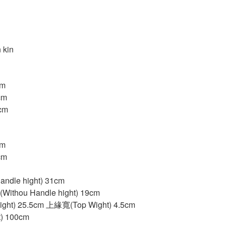
kin
cm
cm
cm
cm
cm
le hight) 31cm
hou Handle hight) 19cm
ht) 25.5cm 上緣寬(Top Wight) 4.5cm
) 100cm