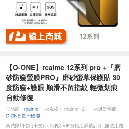
【O-ONE】realme 12系列 pro +『磨
砂防窺螢膜PRO』磨砂螢幕保護貼 30
度防窺+護眼 順滑不留指紋 輕微划痕
自動修復
◎品牌：
realme
◎規格： realme 12+
◎逛逛專館：
O-ONE 圓一國際
商城限用信用卡支付(不納入VIP資格之累積計算),無法用錢