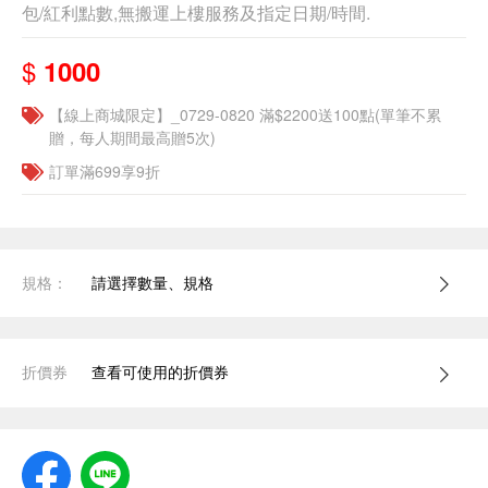
包/紅利點數,無搬運上樓服務及指定日期/時間.
$
1000
【線上商城限定】_0729-0820 滿$2200送100點(單筆不累
贈，每人期間最高贈5次)
訂單滿699享9折
規格：
請選擇數量、規格
折價券
查看可使用的折價券