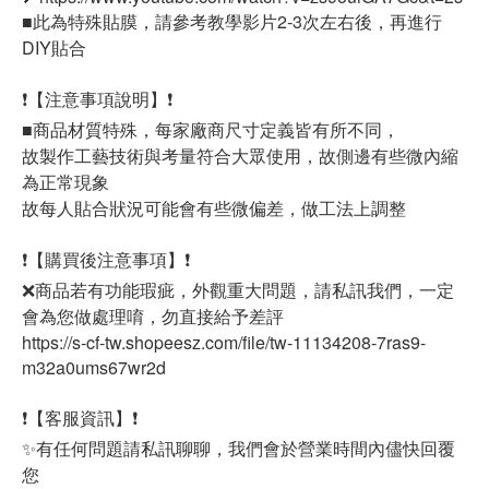
■此為特殊貼膜，請參考教學影片2-3次左右後，再進行
DIY貼合
❗【注意事項說明】❗
■商品材質特殊，每家廠商尺寸定義皆有所不同，
故製作工藝技術與考量符合大眾使用，故側邊有些微內縮
為正常現象
故每人貼合狀況可能會有些微偏差，做工法上調整
❗【購買後注意事項】❗
❌商品若有功能瑕疵，外觀重大問題，請私訊我們，一定
會為您做處理唷，勿直接給予差評
https://s-cf-tw.shopeesz.com/file/tw-11134208-7ras9-
m32a0ums67wr2d
❗【客服資訊】❗
✨有任何問題請私訊聊聊，我們會於營業時間內儘快回覆
您