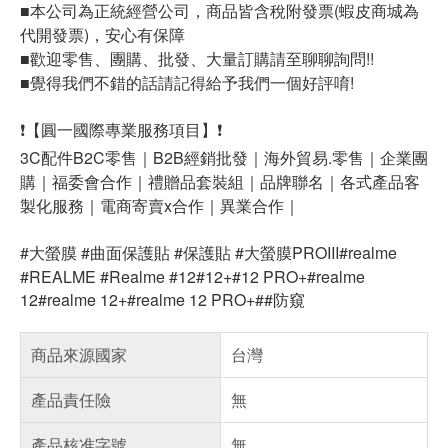
■本公司為正統經營公司，商品皆含稅附發票(蝦皮商城為
代開發票)，安心有保障
■歡迎零售、團購、批發、大量訂購請至聊聊詢問!!
■覺得我們不錯的話請記得給予我們一個好評唷!
❗【圓一國際專業服務項目】❗
3C配件B2C零售｜B2B經銷批發｜海外貿易.零售｜企業團
購｜福委會合作｜禮贈品套裝組｜品牌聯名｜各式產品客
製化服務｜電商寄賣x合作｜異業合作｜
#大螢膜 #曲面保護貼 #保護貼 #大螢膜PROIII#realme
#REALME #Realme #12#12+#12 PRO+#realme
12#realme 12+#realme 12 PRO+##防窺
商品來源國家
台灣
產品責任險
無
產品核准字號
無