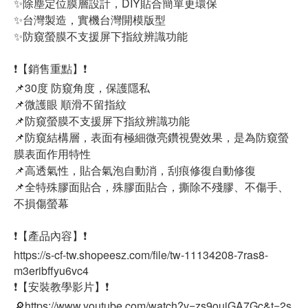
✨除塵定位膜層設計，DIY貼合簡單更環保
✨台灣製造，實機台灣開模版型
✨防窺螢膜不支援屏下指紋辨識功能
❗【銷售重點】❗
📌30度 防窺角度，保護隱私
📌微護眼 順滑不留指紋
📌防窺螢膜不支援屏下指紋辨識功能
📌防窺結構層，表面有極細微亮鑽視覺效果，是為防窺螢
膜表面作用特性
📌高透氣性，貼合氣泡自動消，刮痕修復自動修復
📌全特殊膠面貼合，殊膠面貼合，撕除不殘膠、不傷手、
不損傷螢幕
❗【產品內容】❗
https://s-cf-tw.shopeesz.com/file/tw-11134208-7ras8-
m3eribffyu6vc4
❗【安裝教學影片】❗
🔎https://www.youtube.com/watch?v=zs9ouiGA7Gc&t=2s