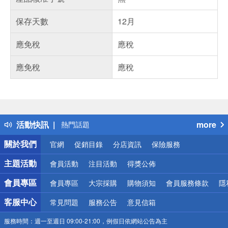
保存天數
12月
應免稅
應稅
應免稅
應稅
偏遠地區配送
詐騙網頁！請小心！
得獎公告
活動快訊
more
熱門話題
銀行優惠
關於我們
官網
促銷目錄
分店資訊
保險服務
偏遠地區配送
詐騙網頁！請小心！
主題活動
會員活動
注目活動
得獎公佈
會員專區
會員專區
大宗採購
購物須知
會員服務條款
隱
客服中心
常見問題
服務公告
意見信箱
服務時間：
週一至週日 09:00-21:00，例假日依網站公告為主