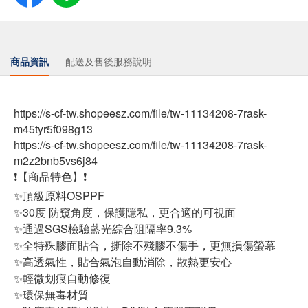
商品資訊
配送及售後服務說明
https://s-cf-tw.shopeesz.com/file/tw-11134208-7rask-
m45tyr5f098g13
https://s-cf-tw.shopeesz.com/file/tw-11134208-7rask-
m2z2bnb5vs6j84
❗【商品特色】❗
✨頂級原料OSPPF
✨30度 防窺角度，保護隱私，更合適的可視面
✨通過SGS檢驗藍光綜合阻隔率9.3%
✨全特殊膠面貼合，撕除不殘膠不傷手，更無損傷螢幕
✨高透氣性，貼合氣泡自動消除，散熱更安心
✨輕微划痕自動修復
✨環保無毒材質