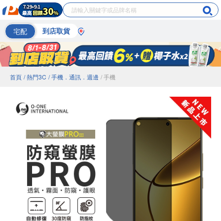
宅配
到店取貨
首頁
/ 熱門3C
/ 手機．通訊．週邊
/ 手機