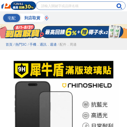
宅配
到店取貨
首頁
/ 熱門3C
/ 手機．通訊．週邊
/ 配件．周邊