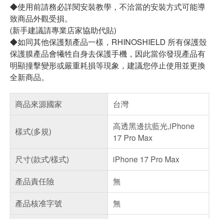
◆使用前請務必詳閱安裝教學，不洽當的安裝方式可能導
致商品外觀受損。
(新手建議請專業店家協助代貼)
◆如同其他保護類產品一樣，RHINOSHIELD 所有保護殼
保護膜產品會犧牲自身去保護手機，因此當你發現產品有
明顯撞擊變形或嚴重耗損等現象，建議您停止使用並更換
全新商品。
商品來源國家
台灣
高透黑邊抗藍光,iPhone
樣式(多規)
17 Pro Max
尺寸(款式/樣式)
iPhone 17 Pro Max
產品責任險
無
產品核准字號
無