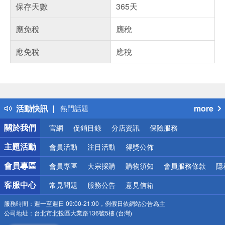
保存天數
365天
應免稅
應稅
應免稅
應稅
偏遠地區配送
詐騙網頁！請小心！
得獎公告
活動快訊
more
熱門話題
銀行優惠
關於我們
官網
促銷目錄
分店資訊
保險服務
偏遠地區配送
詐騙網頁！請小心！
主題活動
會員活動
注目活動
得獎公佈
會員專區
會員專區
大宗採購
購物須知
會員服務條款
隱
客服中心
常見問題
服務公告
意見信箱
服務時間：
週一至週日 09:00-21:00，例假日依網站公告為主
公司地址：
台北市北投區大業路136號5樓 (台灣)