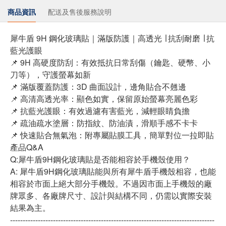
商品資訊
配送及售後服務說明
犀牛盾 9H 鋼化玻璃貼｜滿版防護｜高透光 ∣ 抗刮耐磨 ∣ 抗
藍光護眼
📌 9H 高硬度防刮：有效抵抗日常刮傷（鑰匙、硬幣、小
刀等），守護螢幕如新
📌 滿版覆蓋防護：3D 曲面設計，邊角貼合不翹邊
📌 高清高透光率：顯色如實，保留原始螢幕亮麗色彩
📌 抗藍光護眼：有效過濾有害藍光，減輕眼睛負擔
📌 疏油疏水塗層：防指紋、防油漬，滑順手感不卡卡
📌 快速貼合無氣泡：附專屬貼膜工具，簡單對位一拉即貼
產品Q&A
Q:犀牛盾9H鋼化玻璃貼是否能相容於手機殼使用？
A: 犀牛盾9H鋼化玻璃貼能與所有犀牛盾手機殼相容，也能
相容於市面上絕大部分手機殼。不過因市面上手機殼的廠
牌眾多、各廠牌尺寸、設計與結構不同，仍需以實際安裝
結果為主。
---------------------------------------------------------------------------------