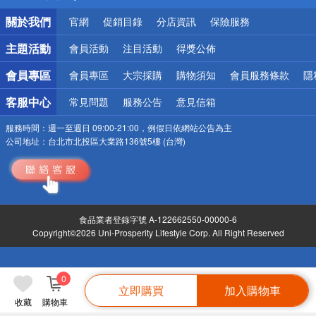
銀行優惠
關於我們
官網
促銷目錄
分店資訊
保險服務
偏遠地區配送
詐騙網頁！請小心！
主題活動
會員活動
注目活動
得獎公佈
會員專區
會員專區
大宗採購
購物須知
會員服務條款
隱
客服中心
常見問題
服務公告
意見信箱
服務時間：
週一至週日 09:00-21:00，例假日依網站公告為主
公司地址：
台北市北投區大業路136號5樓 (台灣)
食品業者登錄字號 A-122662550-00000-6
Copyright©2026 Uni-Prosperity Lifestyle Corp. All Right Reserved
0
立即購買
加入購物車
收藏
購物車