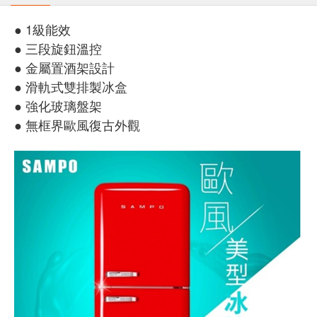
● 1級能效
● 三段旋鈕溫控
● 金屬置酒架設計
● 滑軌式雙排製冰盒
● 強化玻璃盤架
● 無框界歐風復古外觀