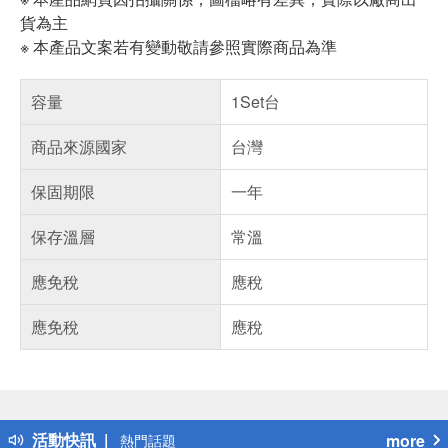
貨為主
※ 本產品文案若有變動敬請參照實際商品為準
容量
1Set台
商品來源國家
台灣
保固期限
一年
保存溫層
常溫
應免稅
應稅
應免稅
應稅
偏遠地區配送
詐騙網頁！請小心！
得獎公告
活動快訊
more
熱門話題