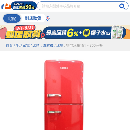
宅配
到店取貨
首頁
/ 生活家電
/ 冰箱．洗衣機
/ 冰箱
/ 雙門冰箱151～300公升