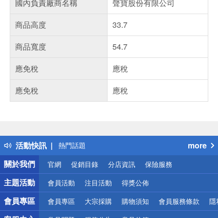
國內負責廠商名稱
聲寶股份有限公司
商品高度
33.7
商品寬度
54.7
應免稅
應稅
應免稅
應稅
偏遠地區配送
詐騙網頁！請小心！
得獎公告
熱門話題
活動快訊
more
銀行優惠
偏遠地區配送
關於我們
官網
促銷目錄
分店資訊
保險服務
詐騙網頁！請小心！
主題活動
會員活動
注目活動
得獎公佈
會員專區
會員專區
大宗採購
購物須知
會員服務條款
隱