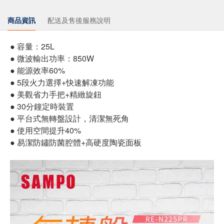
商品資訊
配送及售後服務說明
● 容量：25L
● 微波輸出功率：850W
● 能源效率60%
● 5段火力選擇+快速解凍功能
● 美觀省力手把+精緻旋鈕
● 30分鐘定時裝置
● 平台式無轉盤設計，清潔無死角
● 使用空間提升40%
● 易潔防鏽防菌腔體+高硬度陶瓷面板