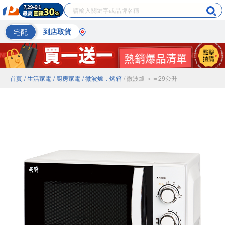
宅配
到店取貨
首頁
/ 生活家電
/ 廚房家電
/ 微波爐．烤箱
/ 微波爐 ＞＝29公升