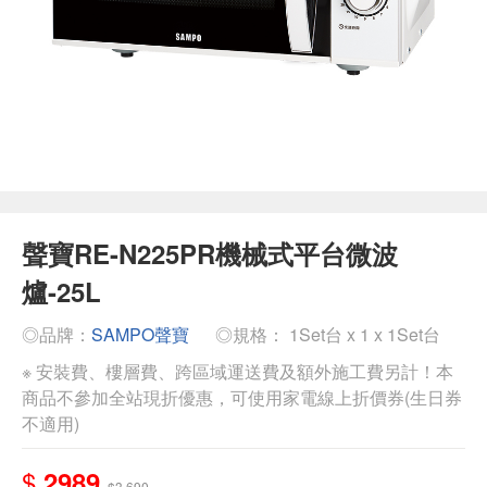
聲寶RE-N225PR機械式平台微波
爐-25L
◎品牌：
SAMPO聲寶
◎規格： 1Set台 x 1 x 1Set台
※ 安裝費、樓層費、跨區域運送費及額外施工費另計！本
商品不參加全站現折優惠，可使用家電線上折價券(生日券
不適用)
$
2989
$3,690