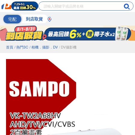
宅配
到店取貨
首頁
/ 熱門3C
/ 相機．攝影．DV
/ DV攝影機