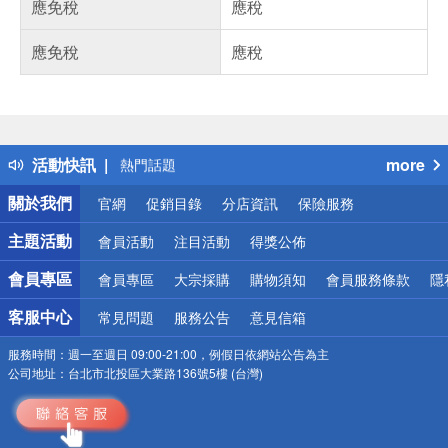
應免稅
應稅
應免稅
應稅
偏遠地區配送
詐騙網頁！請小心！
得獎公告
活動快訊
more
熱門話題
銀行優惠
關於我們
官網
促銷目錄
分店資訊
保險服務
偏遠地區配送
詐騙網頁！請小心！
主題活動
會員活動
注目活動
得獎公佈
會員專區
會員專區
大宗採購
購物須知
會員服務條款
隱
客服中心
常見問題
服務公告
意見信箱
服務時間：
週一至週日 09:00-21:00，例假日依網站公告為主
公司地址：
台北市北投區大業路136號5樓 (台灣)