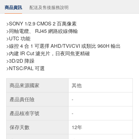
商品資訊
配送及售後服務說明
>SONY 1/2.9 CMOS 2 百萬像素
>同軸電纜、 RJ45 網路絞線傳輸
>UTC 功能
>線控 4 合 1 可選擇 AHD/TVI/CVI 或類比 960H 輸出
>內建 IR Cut 濾光片，日夜同焦更精確
>3D/2D 降躁
>NTSC/PAL 可選
商品來源國家
其他
產品責任險
-
產品核准字號
-
保存天數
12年