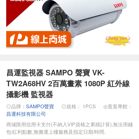
昌運監視器 SAMPO 聲寶 VK-
TW2A68HV 2百萬畫素 1080P 紅外線
攝影機 監視器
◎品牌：
SAMPO聲寶
◎規格： 1PCS
◎逛逛專館：
昌運科技有限公司
商城限用信用卡支付(不納入VIP資格之累積計算),無法用錢
包/紅利點數,無搬運上樓服務及指定日期/時間.