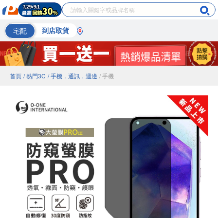
宅配
到店取貨
首頁
/ 熱門3C
/ 手機．通訊．週邊
/ 手機