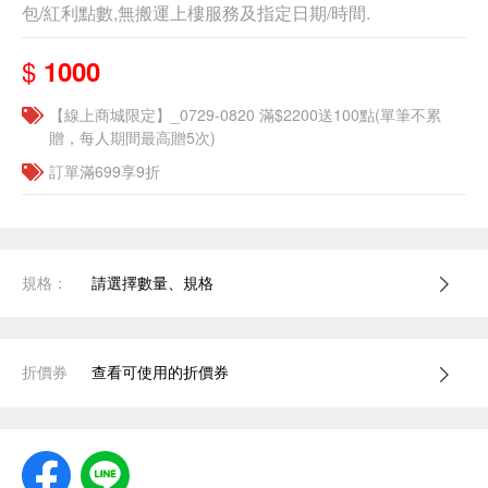
包/紅利點數,無搬運上樓服務及指定日期/時間.
$
1000
【線上商城限定】_0729-0820 滿$2200送100點(單筆不累
贈，每人期間最高贈5次)
訂單滿699享9折
規格：
請選擇數量、規格
折價券
查看可使用的折價券