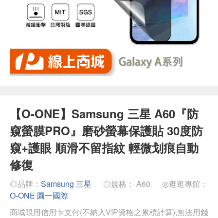
【O-ONE】Samsung 三星 A60『防
窺螢膜PRO』磨砂螢幕保護貼 30度防
窺+護眼 順滑不留指紋 輕微划痕自動
修復
◎品牌：
Samsung 三星
◎規格： A60
◎逛逛專館：
O-ONE 圓一國際
商城限用信用卡支付(不納入VIP資格之累積計算),無法用錢