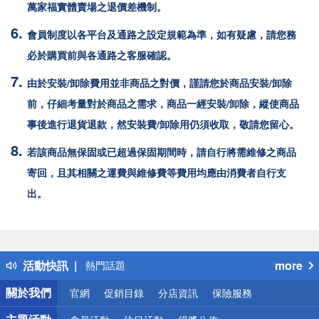
萬家福
實體賣場之退價差機制。
會員制度以各平台及通路之設定規範為準，如有疑慮，請您務
必於購買前與各通路之客服確認。
由於安裝/卸除費用並非商品之對價，謹請您於商品安裝/卸除
前，仔細考量對於商品之需求，商品一經安裝/卸除，縱使商品
事後進行退貨退款，然安裝費/卸除用仍須收取，敬請您留心。
若該商品無保固或已超過保固期間時，請自行將需維修之商品
寄回，且其相關之運費與維修費等費用均應由消費者自行支
出。
偏遠地區配送
詐騙網頁！請小心！
得獎公告
活動快訊
more
熱門話題
銀行優惠
關於我們
官網
促銷目錄
分店資訊
保險服務
偏遠地區配送
詐騙網頁！請小心！