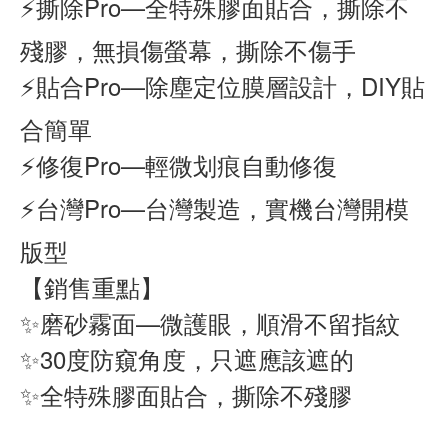
⚡撕除Pro—全特殊膠面貼合，撕除不
殘膠，無損傷螢幕，撕除不傷手
⚡貼合Pro—除塵定位膜層設計，DIY貼
合簡單
⚡修復Pro—輕微划痕自動修復
⚡台灣Pro—台灣製造，實機台灣開模
版型
【銷售重點】
✨磨砂霧面—微護眼，順滑不留指紋
✨30度防窺角度，只遮應該遮的
✨全特殊膠面貼合，撕除不殘膠