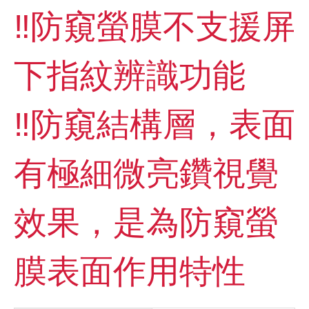
‼️防窺螢膜不支援屏
下指紋辨識功能
‼️防窺結構層，表面
有極細微亮鑽視覺
效果，是為防窺螢
膜表面作用特性