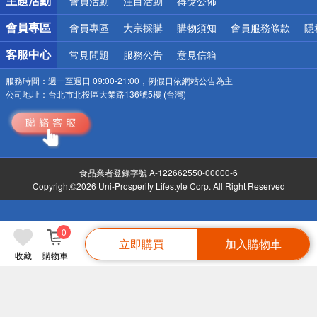
主題活動
會員活動
注目活動
得獎公佈
會員專區
會員專區
大宗採購
購物須知
會員服務條款
隱
客服中心
常見問題
服務公告
意見信箱
服務時間：
週一至週日 09:00-21:00，例假日依網站公告為主
公司地址：
台北市北投區大業路136號5樓 (台灣)
食品業者登錄字號 A-122662550-00000-6
Copyright©2026 Uni-Prosperity Lifestyle Corp. All Right Reserved
0
立即購買
加入購物車
收藏
購物車