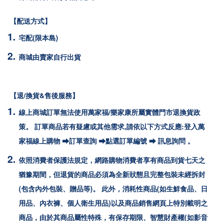
【配送方式】
宅配(限本島)
商城由賣家自行出貨
【退/換貨&售後服務】
線上商城訂單無法使用萬家福/樂家康所屬實體門市退換貨政
策。 訂單商品若有疑慮或其他需求,請依以下方式反應:登入萬
家福線上購物 ⮕訂單查詢 ⮕點選訂單編號 ⮕ 訊息詢問 。
依照消費者保護法規定，網路購物消費者享有商品到貨七天之
猶豫期間，但退貨的商品必須為全新狀態且完整包裝未經拆封
(包含內外包裝、贈品等)。 此外，消耗性商品(如生鮮食品、日
用品、內衣褲、個人衛生用品)以及商品銷售網頁上特別載明之
商品，由於其商品屬性特殊，有保存期限、智慧財產權(如影音