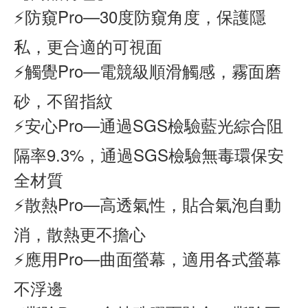
⚡防窺Pro—30度防窺角度，保護隱
私，更合適的可視面
⚡觸覺Pro—電競級順滑觸感，霧面磨
砂，不留指紋
⚡安心Pro—通過SGS檢驗藍光綜合阻
隔率9.3%，通過SGS檢驗無毒環保安
全材質
⚡散熱Pro—高透氣性，貼合氣泡自動
消，散熱更不擔心
⚡應用Pro—曲面螢幕，適用各式螢幕
不浮邊