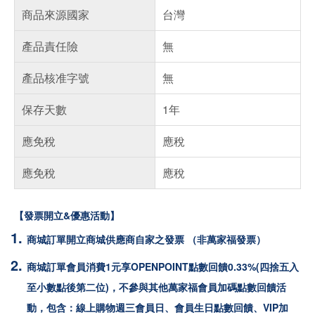
商品來源國家
台灣
產品責任險
無
產品核准字號
無
保存天數
1年
應免稅
應稅
應免稅
應稅
【發票開立&優惠活動】
商城訂單開立商城供應商自家之發票 （非萬家福發票）
商城訂單會員消費1元享OPENPOINT點數回饋0.33%(四捨五入
至小數點後第二位)，不參與其他萬家福會員加碼點數回饋活
動，包含：線上購物週三會員日、會員生日點數回饋、VIP加